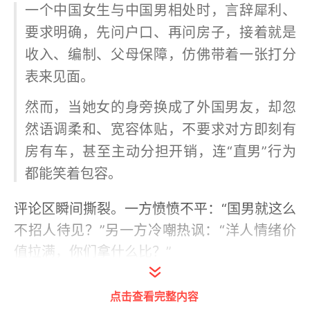
一个中国女生与中国男相处时，言辞犀利、
要求明确，先问户口、再问房子，接着就是
收入、编制、父母保障，仿佛带着一张打分
表来见面。
然而，当她女的身旁换成了外国男友，却忽
然语调柔和、宽容体贴，不要求对方即刻有
房有车，甚至主动分担开销，连“直男”行为
都能笑着包容。
评论区瞬间撕裂。一方愤愤不平：“国男就这么
不招人待见？”另一方冷嘲热讽：“洋人情绪价
值拉满，你们拿什么比？”
更有无数阴阳怪气的段子，以及那顶被反复使
点击查看完整内容
用的“崇洋媚外”帽子。