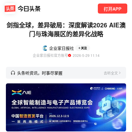
打开APP
剑指全球，差异破局：深度解读2026 AIE澳
门与珠海展区的差异化战略
企业家日报社
关注
企业家日报社官方账号
  2026-5-29 11:14
头条听资讯，时事尽掌握
去听全文