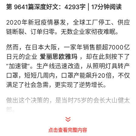
第 9641
篇深度好文：4293
字 | 17分钟阅读
2020年新冠疫情暴发，全球工厂停工、供应
链断裂、订单归零。无数企业家彻夜难眠。
然而，在日本大阪，一家年销售额超7000亿
日元的企业
爱丽思欧雅玛
，却在此刻按下了
“加速键”。生产线迅速改造，从照明灯具转产
口罩，短短几周内，口罩产能飙升20倍，不仅
满足了社会急需，更实现了逆势增长。
做出这个决策的，是当时75岁的会长大山健太
郎。
19岁接手父亲留下的5人小工厂，历经石油危
点击查看完整内容
机、泡沫破灭、雷曼事件、东日本大地震……