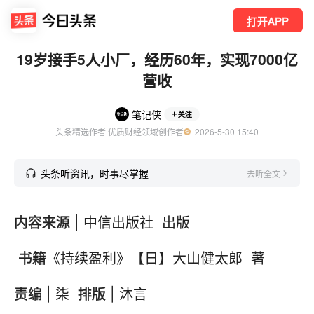
打开APP
19岁接手5人小厂，经历60年，实现7000亿
营收
笔记侠
关注
头条精选作者 优质财经领域创作者
  2026-5-30 15:40
头条听资讯，时事尽掌握
去听全文
内容来源
| 中信出版社 出版
书籍
《持续盈利》【日】大山健太郎 著
责编
| 柒
排版
| 沐言