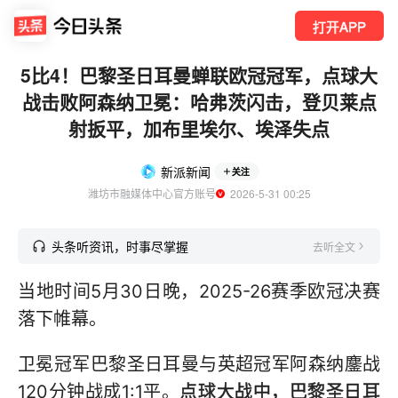
打开APP
5比4！巴黎圣日耳曼蝉联欧冠冠军，点球大
战击败阿森纳卫冕：哈弗茨闪击，登贝莱点
射扳平，加布里埃尔、埃泽失点
新派新闻
关注
潍坊市融媒体中心官方账号
  2026-5-31 00:25
头条听资讯，时事尽掌握
去听全文
当地时间5月30日晚，2025-26赛季欧冠决赛
落下帷幕。
卫冕冠军巴黎圣日耳曼与英超冠军阿森纳鏖战
120分钟战成1:1平。
点球大战中，巴黎圣日耳