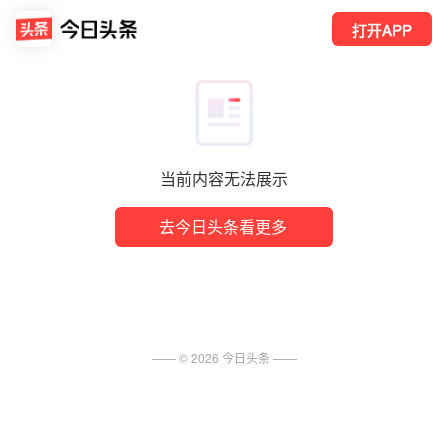
打开APP
当前内容无法展示
去今日头条看更多
—— ©
2026
今日头条
——