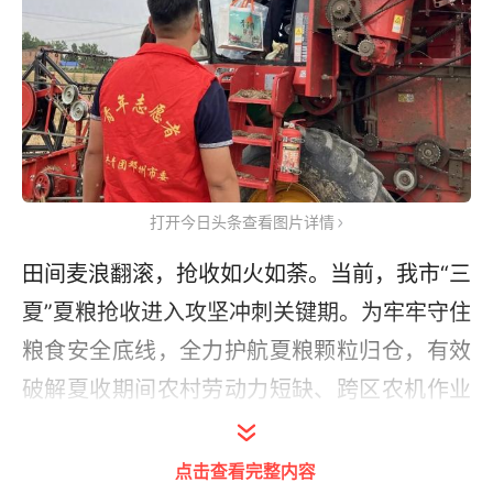
打开今日头条查看图片详情
田间麦浪翻滚，抢收如火如荼。当前，我市“三
夏”夏粮抢收进入攻坚冲刺关键期。为牢牢守住
粮食安全底线，全力护航夏粮颗粒归仓，有效
破解夏收期间农村劳动力短缺、跨区农机作业
配套保障压力大等现实难题，6月1日，团市委
组织青年志愿者奔赴邓州市白牛镇故事桥村、
点击查看完整内容