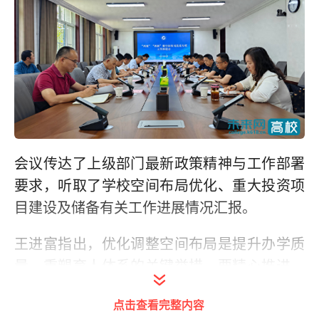
会议传达了上级部门最新政策精神与工作部署
要求，听取了学校空间布局优化、重大投资项
目建设及储备有关工作进展情况汇报。
王进富指出，优化调整空间布局是提升办学质
量、重塑育人体系的关键举措。要精心推进，
强化条件保障与宣传引导，提升师生满意度；
点击查看完整内容
要精细推进，完善搬迁方案与工作流程；要精