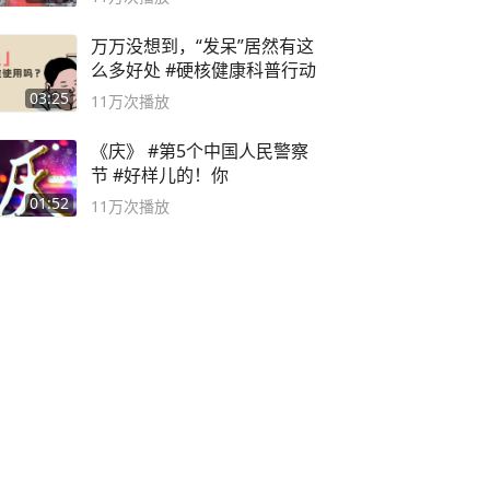
万万没想到，“发呆”居然有这
么多好处 #硬核健康科普行动
03:25
11万
次播放
《庆》 #第5个中国人民警察
节 #好样儿的！你
01:52
11万
次播放