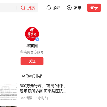
搜索
消息
发布
登录
华商网
华商网官方账号
关注
TA的热门作品
300万元行贿、“定制”标书、
现场厕所协商 河南某医院
2.33亿元工程串标案细节披露
346
阅读
1小时前