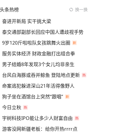
头条热榜
换一换
奋进开新局 实干挑大梁
泰交通部副部长回应中国人遭歧视手势
9岁120斤啦啦队女孩跳舞火出圈
服务实体经济 财政金融打出组合拳
男子结婚8年发现3个女儿均非亲生
台风白海豚或吞并鲸鱼 登陆地点更新
命案逃犯躲进深山21年活得像野人
狗子坐在酒馆台上突然“跟唱”
今日立秋
宇树科技IPO能让多少人财富自由
游客没网新疆老板：给你开热rrrr点