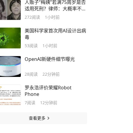
人贩子“梅姨”若满75周岁是否
适用死刑？律师：大概率不会
被判处死刑
272
阅读
1小时前
美国科学家首次用AI设计出病
毒
53
阅读
1小时前
OpenAI新硬件细节曝光
28
阅读
22分钟前
罗永浩评价荣耀Robot
Phone
7
阅读
12分钟前
查看更多