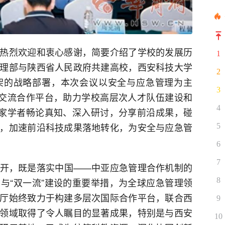
热烈欢迎和衷心感谢，简要介绍了学校的发展历
1
理部与陕西省人民政府共建高校，西安科技大学
2
架的战略部署，本次会议以安全与应急管理为主
3
际交流合作平台，助力学校高层次人才队伍建设和
4
专家学者畅论真知、深入研讨，分享前沿成果，碰
，加速前沿科技成果落地转化，为安全与应急管
5
6
7
开，既是落实中国——中亚应急管理合作机制的
8
与“双一流”建设的重要举措，为全球应急管理领
厅始终致力于构建多层次国际合作平台，联合西
9
领域取得了令人瞩目的显著成果，特别是与西安
10