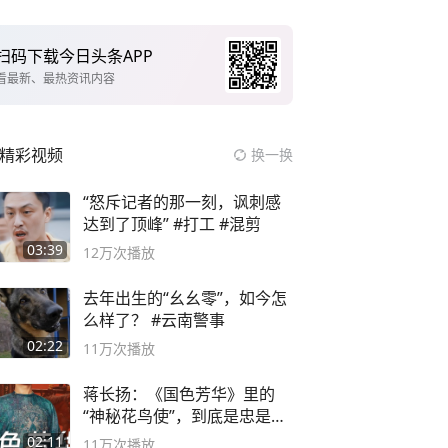
扫码下载今日头条APP
看最新、最热资讯内容
精彩视频
换一换
“怒斥记者的那一刻，讽刺感
达到了顶峰” #打工 #混剪
03:39
12万
次播放
去年出生的“幺幺零”，如今怎
么样了？ #云南警事
02:22
11万
次播放
蒋长扬：《国色芳华》里的
“神秘花鸟使”，到底是忠是
奸？
02:11
11万
次播放