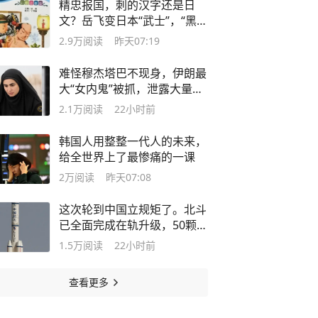
精忠报国，刺的汉字还是日
文？岳飞变日本“武士”，“黑
手”是谁
2.9万
阅读
昨天07:19
难怪穆杰塔巴不现身，伊朗最
大“女内鬼”被抓，泄露大量国
家机密
2.1万
阅读
22小时前
韩国人用整整一代人的未来，
给全世界上了最惨痛的一课
2万
阅读
昨天07:08
这次轮到中国立规矩了。北斗
已全面完成在轨升级，50颗在
轨星没换一颗，靠地面站远程
1.5万
阅读
22小时前
调算法、校原子钟、修信号参
数就把活干了。
查看更多