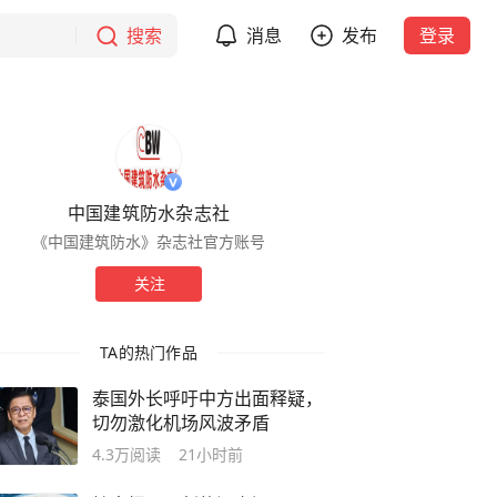
搜索
消息
发布
登录
中国建筑防水杂志社
《中国建筑防水》杂志社官方账号
关注
TA的热门作品
泰国外长呼吁中方出面释疑，
切勿激化机场风波矛盾
4.3万
阅读
21小时前