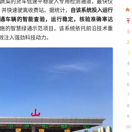
蔬菜的货车低速平稳驶入专用检测通道，最快仅
，并快速驶离收费站。据统计，
自该系统投入运行
绿通车辆的智能查验，运行稳定，核验准确率达
施的智慧绿通示范项目，该系统依托前沿技术重
1
效注入强劲科技动力。
2
3
4
5
6
7
8
9
10