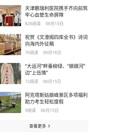
天津鹏瑞利医院携手齐向前筑
牢心血管生命屏障
826
阅读
06月15日
祝贺《文澄阁四库全书》诗词
向海内外征稿
76
阅读
06月16日
“大运河”畔垂柳绿、“娘娘河”
边“上伍情”
72
阅读
06月15日
阿克塔斯姑娘峰景区多项福利
助力考生轻松度假
9
阅读
06月15日
查看更多