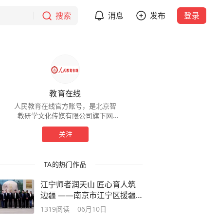
搜索
消息
发布
登录
教育在线
人民教育在线官方账号，是北京智
教研学文化传媒有限公司旗下网
站。
关注
TA的热门作品
江宁师者润天山 匠心育人筑
边疆 ——南京市江宁区援疆
教师团队纪实
1319
阅读
06月10日