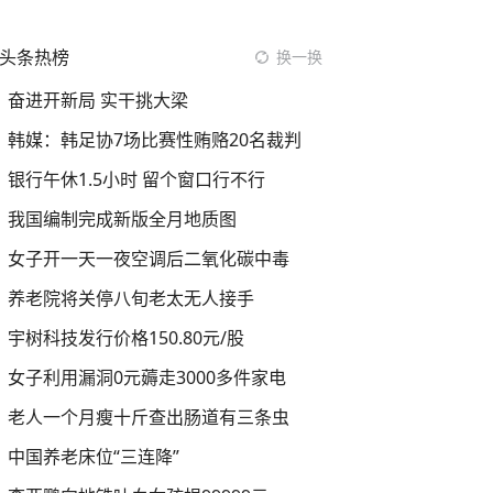
头条热榜
换一换
奋进开新局 实干挑大梁
韩媒：韩足协7场比赛性贿赂20名裁判
银行午休1.5小时 留个窗口行不行
我国编制完成新版全月地质图
女子开一天一夜空调后二氧化碳中毒
养老院将关停八旬老太无人接手
宇树科技发行价格150.80元/股
女子利用漏洞0元薅走3000多件家电
老人一个月瘦十斤查出肠道有三条虫
中国养老床位“三连降”