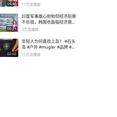
无路可走
04:43
11万
次播放
印度军事雄心勃勃但经济前景
不乐观，韩国也面临经济衰退
风险
00:21
3万
次播放
年轻人为何喜欢上岛？ #石头
岛 #户外 #mugler #品牌 #足
球流氓
02:02
11万
次播放