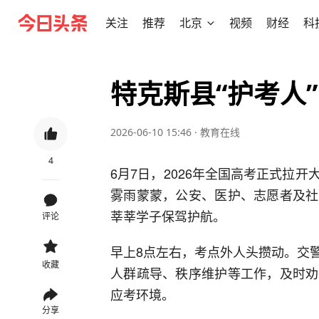
关注
推荐
北京
视频
财经
科
特克斯县“护考人
2026-06-10 15:46
·
教育在线
4
6月7日，2026年全国高考正式拉
雾雨蒙蒙，公安、医护、志愿者及社
莘莘学子保驾护航。
评论
早上8点左右，考点外人头攒动。交
收藏
人群疏导、秩序维护等工作，及时劝
应考环境。
分享