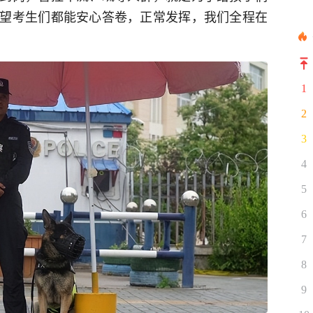
望考生们都能安心答卷，正常发挥，我们全程在
1
2
3
4
5
6
7
8
9