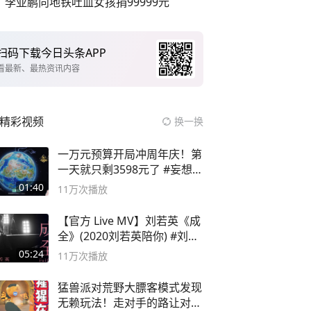
李亚鹏向地铁吐血女孩捐99999元
扫码下载今日头条APP
看最新、最热资讯内容
精彩视频
换一换
一万元预算开局冲周年庆！第
一天就只剩3598元了 #妄想山
海
01:40
11万
次播放
【官方 Live MV】刘若英《成
全》(2020刘若英陪你) #刘若
英 #成全
05:24
11万
次播放
猛兽派对荒野大膘客模式发现
无赖玩法！走对手的路让对手