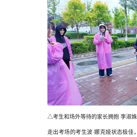
△考生和场外等待的家长拥抱 李淑姝
走出考场的考生波·娜克娅状态极佳