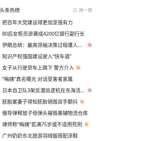
头条热榜
换一换
把百年大党建设得更加坚强有力
80后女柜员逆袭成4200亿银行副行长
伊朗总统：最高领袖决策过程遭人利用
知识产权强国建设驶入“快车道”
女子从行驶货车上跳下 警方介入
“梅姨”真名曝光 对话受害者家属
日本自卫队3架反潜巡逻机在东海活动
胚胎案妻子得知胚胎销毁双手颤抖
俄导弹释放子母弹头摧毁基辅物流仓库
律师称“梅姨”若满75岁或不适用死刑
广州奶奶东北旅游羽绒服搭配凉鞋