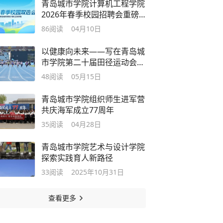
青岛城市学院计算机工程学院
2026年春季校园招聘会重磅
启幕！
86
阅读
04月10日
以健康向未来——写在青岛城
市学院第二十届田径运动会闭
幕之际
48
阅读
05月15日
青岛城市学院组织师生进军营
共庆海军成立77周年
35
阅读
04月28日
青岛城市学院艺术与设计学院
探索实践育人新路径
33
阅读
2025年10月31日
查看更多