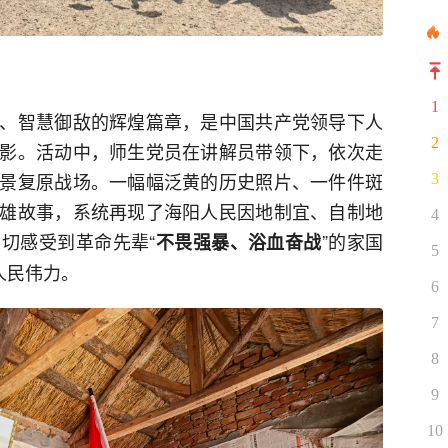
1
、智慧御敌的辉煌篇章，是中国共产党领导下人
2
影。活动中，师生党员在讲解员带领下，依次走
景复原战场。一幅幅泛黄的历史照片、一件件斑
3
雄故事，系统再现了海阳人民因地制宜、自制地
4
切感受到革命先辈“
”的家国
不畏强暴、浴血奋战
5
人民伟力。
6
7
8
9
10