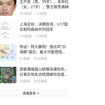
王开坚（男，39岁），余井红
（女，27岁），警方悬赏通缉
353
阅读
1小时前
上海足协：决赛取消，U17国
足和阿森纳并列冠军
110
阅读
1小时前
停运！特大暴雨！强台风“白
海豚”逼近，最大可能登陆地
点→
81
阅读
25分钟前
游客遭峨眉山猕猴突袭咬伤，
记者实地走访梳理被咬后疫苗
报销全流程
53
阅读
50分钟前
查看更多