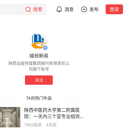
搜索
消息
发布
登录
城经新闻
陕西出版传媒集团报刊有限责任公
司旗下账号
关注
TA的热门作品
陕西中医药大学第二附属医
院：一天内三个亚专业组完成
5台高难度手术
1982
阅读
4天前