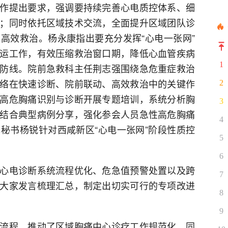
作提出要求，强调要持续完善心电质控体系、细
；同时依托区域技术交流，全面提升区域团队诊
高效救治。杨永康指出要充分发挥“心电一张网”
运工作，有效压缩救治窗口期，降低心血管疾病
1
防线。院前急救科主任荆志强围绕急危重症救治
络在快速诊断、院前联动、高效救治中的关键作
2
高危胸痛识别与诊断开展专题培训，系统分析胸
3
结合典型病例分享，强化参会人员急性高危胸痛
4
秘书杨锐针对西咸新区“心电一张网”阶段性质控
5
6
心电诊断系统流程优化、危急值预警处置以及跨
7
大家发言梳理汇总，制定出切实可行的专项改进
8
9
流程，推动了区域胸痛中心诊疗工作规范化、同