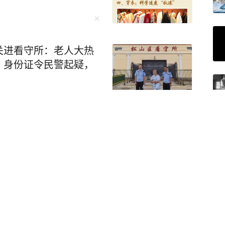
关进看守所：老人大热
、身份证令民警起疑，
亲口承认了：目前总体
供应“相对紧张”，他并
药
一醉驾男子被撞身亡