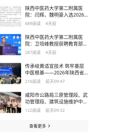
陕西中医药大学第二附属医
院：闫辉、魏明豪入选2026
年省级学科带头人培养项目
689
阅读
4天前
陕西中医药大学第二附属医
院：卫培峰教授获聘教育部高
等教育出版社“十五五”规划教
287
阅读
4天前
材第一主编
传承岐黄适宜技术 筑牢基层
中医根基——2026年陕西省
中医适宜技术培训班圆满结业
216
阅读
前天09:47
咸阳市公路局三原管理段、武
功管理段、建筑设施维护中
心、泾阳超限运输检测站联合
122
阅读
前天09:32
开展“赓续渭北红色血脉 凝聚
公路先锋力量”主题党日活动
查看更多