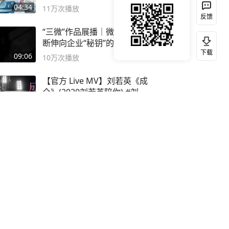
封40小时全录
04:34
11万
次播放
反馈
“三微”作品展播｜微视频：斩
断伸向企业“秘钥”的黑手
下载
09:06
10万
次播放
【官方 Live MV】刘若英《成
全》(2020刘若英陪你) #刘若
英 #成全
05:24
11万
次播放