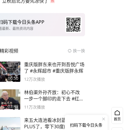
立秋后北方要先凉快了
扫码下载今日头条APP
看最新、最热资讯内容
精彩视频
换一换
重庆版胖东来也开到吾悦广场
了 #永辉超市 #重庆版胖永辉
00:50
12万
次播放
林伯渠外孙齐放：初心不改
一步一个脚印的走下去 #红船
论坛
03:49
11万
次播放
首页
来五大连池看冰封蓝电E5
扫码下载今日头条
PLUS了，零下30度的双重冰