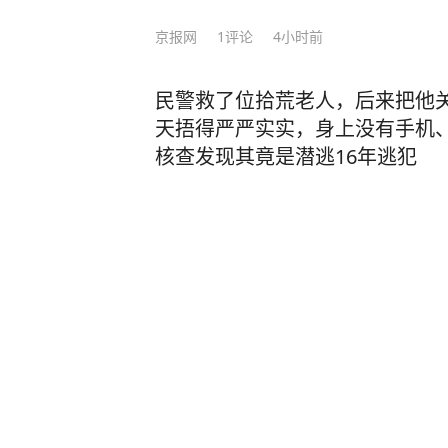
京报网
1
评论
4小时前
民警救了位拾荒老人，后来把他
天捂得严严实实，身上没有手机
核查发现其竟是潜逃16年逃犯
法治网
13小时前
美国总统特朗普突然改口！这次
弹药库存充足，但“某些类型弹药”
未具体说明供应紧张的是哪些弹
闽南网
4
评论
1小时前
3名辅警查酒驾收钱就放行 还致