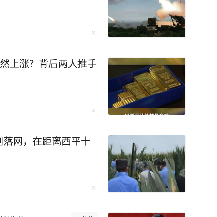
兀的问话立刻引起了执勤交
故，怎么了？”面对交警
瓶啤酒，我怕你查酒驾，我
在场警力。正当舒某一时
“你喝了一瓶啤酒，还自告
突然上涨？背后两大推手
走吗？”现场警力立即对舒
5毫克/100毫升，涉嫌醉
院进行血液酒精检测，结
酒驾驶。 经询问，舒某前晚8
酒后入睡，次日0时醒来，
刚落网，在距离西平十
机动车前往家对面的加油
动车的违法行为，被交管部
重新考取，并处罚款150
忽视，也是对他人生命的漠
 来源 钱江晚报 杭州交
更多精彩资讯请在应用市场