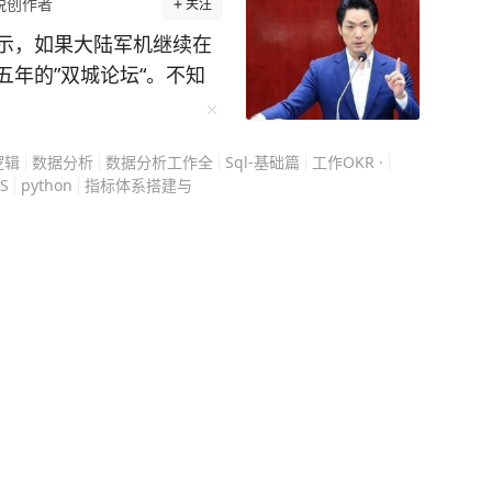
锐创作者
关注
勿转载，欢迎提供新闻线
示，如果大陆军机继续在
27-86777777。
年的”双城论坛“。不知
呢，解放军演说禁就禁，
逻辑
数据分析
数据分析工作全
Sql-基础篇
工作OKR ·
办双城论坛） 蒋万安
S
python
指标体系搭建与
2月，论坛