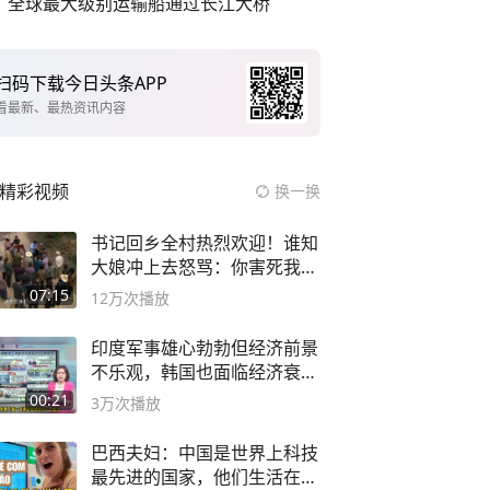
全球最大级别运输船通过长江大桥
扫码下载今日头条APP
看最新、最热资讯内容
精彩视频
换一换
书记回乡全村热烈欢迎！谁知
大娘冲上去怒骂：你害死我儿
子
07:15
12万
次播放
印度军事雄心勃勃但经济前景
不乐观，韩国也面临经济衰退
风险
00:21
3万
次播放
巴西夫妇：中国是世界上科技
最先进的国家，他们生活在