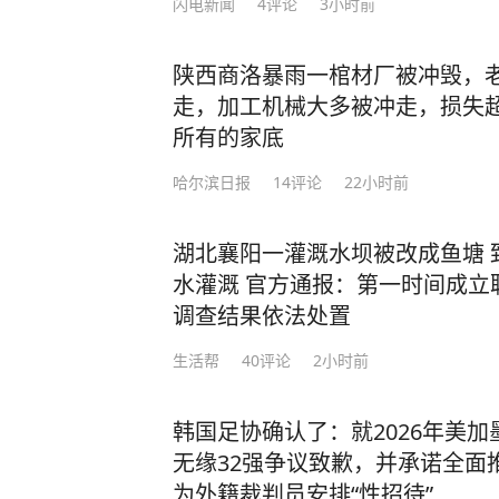
闪电新闻
4
评论
3小时前
陕西商洛暴雨一棺材厂被冲毁，老
走，加工机械大多被冲走，损失超
所有的家底
哈尔滨日报
14
评论
22小时前
演练结束后，消防救援大队对本次演
长表示，一要全面复盘演练过程，梳
湖北襄阳一灌溉水坝被改成鱼塘 
流程更精准、更高效；二要持续强化
水灌溉 官方通报：第一时间成立
人人熟练掌握消防器材使用、初期火
调查结果依法处置
险隐患排查整治，重点聚焦实验室危
生活帮
40
评论
2小时前
环节，建立隐患台账、明确整改时限
实处。
韩国足协确认了：就2026年美
无缘32强争议致歉，并承诺全面
医院将以此次安全生产月为契机，牢
为外籍裁判员安排“性招待”