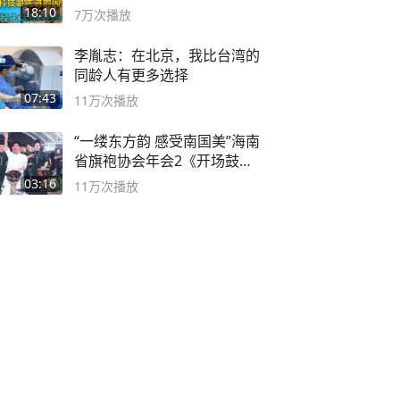
2999年
18:10
7万
次播放
李胤志：在北京，我比台湾的
同龄人有更多选择
07:43
11万
次播放
“一缕东方韵 感受南国美”海南
省旗袍协会年会2《开场鼓》
二团
03:16
11万
次播放