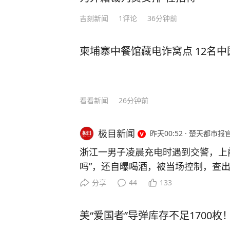
念，为医院高质量发展筑牢安全屏障
吉刻新闻
1
评论
36分钟前
来源：陕西中医药大学第二附属医院
柬埔寨中餐馆藏电诈窝点 12名
看看新闻
26分钟前
极目新闻
昨天00:52
·
楚天都市报
浙江一男子凌晨充电时遇到交警，上
吗”，还自曝喝酒，被当场控制，查出
管部门查获一起饮酒后驾车“送上门”
分享
44
133
是怎么回事。 7月26日0时许，余
交警在加油站处理事故时，正在一旁
美“爱国者”导弹库存不足1700
警在场，因好奇心驱使，下车走上前围