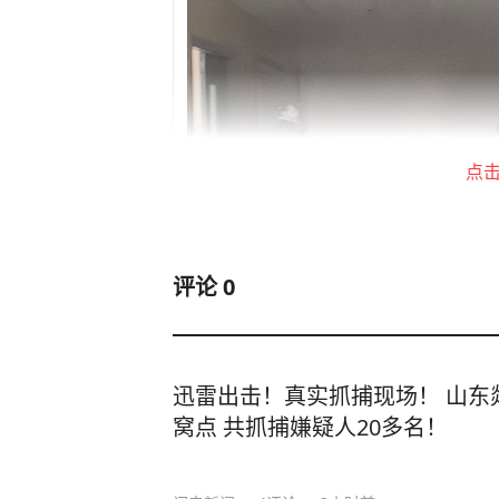
点
评论
0
迅雷出击！真实抓捕现场！ 山东
窝点 共抓捕嫌疑人20多名！