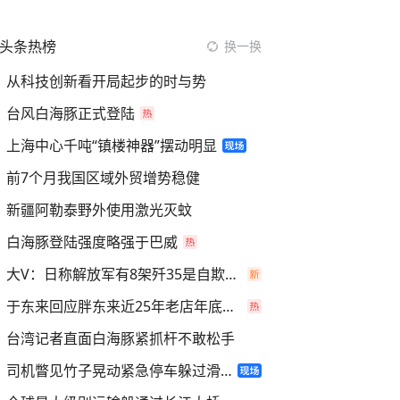
头条热榜
换一换
从科技创新看开局起步的时与势
台风白海豚正式登陆
上海中心千吨“镇楼神器”摆动明显
前7个月我国区域外贸增势稳健
新疆阿勒泰野外使用激光灭蚊
白海豚登陆强度略强于巴威
大V：日称解放军有8架歼35是自欺欺人
于东来回应胖东来近25年老店年底关闭
台湾记者直面白海豚紧抓杆不敢松手
司机瞥见竹子晃动紧急停车躲过滑坡