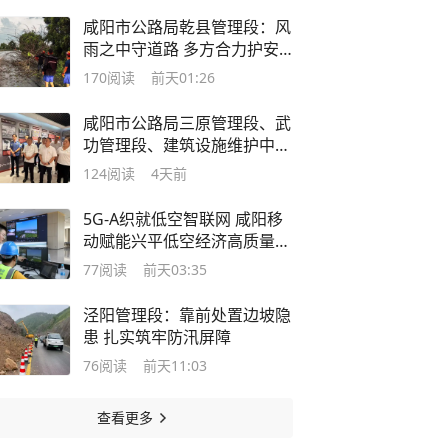
咸阳市公路局乾县管理段：风
雨之中守道路 多方合力护安
宁
170
阅读
前天01:26
咸阳市公路局三原管理段、武
功管理段、建筑设施维护中
心、泾阳超限运输检测站联合
124
阅读
4天前
开展“赓续渭北红色血脉 凝聚
公路先锋力量”主题党日活动
5G-A织就低空智联网 咸阳移
动赋能兴平低空经济高质量发
展
77
阅读
前天03:35
泾阳管理段：靠前处置边坡隐
患 扎实筑牢防汛屏障
76
阅读
前天11:03
查看更多