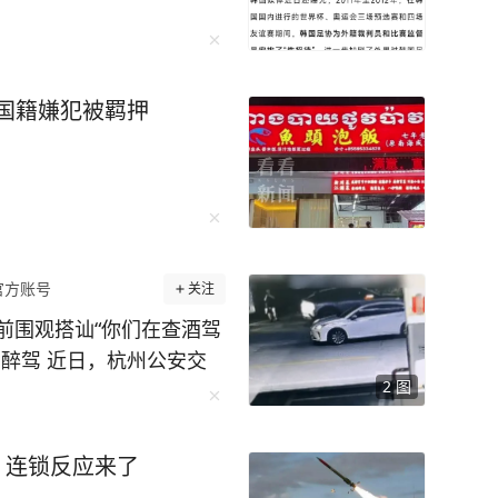
。
中国籍嫌犯被羁押
官方账号
关注
前围观搭讪“你们在查酒驾
醉驾 近日，杭州公安交
2
图
的违法案例。一起来看看
杭公安交管大队五常中队执勤
等候充电位的舒某见有交
枚！连锁反应来了
观“吃瓜”，并主动向交