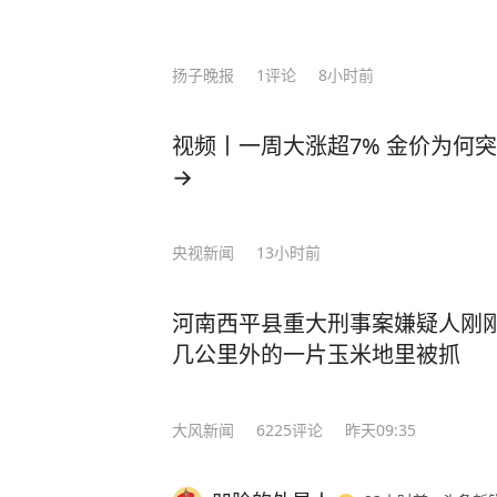
警发问：“你们查酒驾吗？” 这句突
警的高度警觉。交警回应：“在处理事
扬子晚报
1
评论
8小时前
问询，舒某毫无防备地说：“我喝了
怕死了！” 舒某这一发言着实震惊了
语顿、想撤离之时，交警将其拦下：
视频丨一周大涨超7% 金价为何
奋勇地送上来！你觉得我现在会让你
→
某开展吹气式酒精检测，初步结果为9
酒驾驶机动车。随后，舒某被带至医
央视新闻
13小时前
果为118.2毫克/100毫升，属于醉
时左右连续饮用过两瓶啤酒及二两白
河南西平县重大刑事案嫌疑人刚
心存侥幸，自认为酒气已消，便驾驶
几公里外的一片玉米地里被抓
站充电。 最终，舒某因醉酒驾驶机
门依法吊销机动车驾驶证，5年内不得
0元。 酒驾醉驾既是对自身安全的
大风新闻
6225
评论
昨天09:35
视。侥幸驾驶，必将受到法律的严惩。
警 （来源：钱江晚报 杭州交警） 