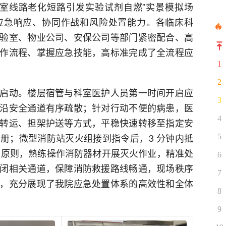
验室线路老化短路引发实验试剂自燃”实景模拟场
应急响应、协同作战和风险处置能力。各临床科
验室、物业公司、安保公司等部门紧密配合、高
作流程、掌握应急技能，高标准完成了全流程应
1
2
启动。楼层宿管与科室医护人员第一时间开启应
3
沿安全通道有序疏散；针对行动不便的病患，医
4
转运、担架护送等方式，平稳快速转移至指定安
册；微型消防站灭火组接到指令后，3 分钟内抵
5
” 原则，熟练操作消防器材开展灭火作业，精准处
6
闭相关通道，保障消防救援路线畅通，现场秩序
7
，充分展现了我院应急处置体系的高效性和全体
8
9