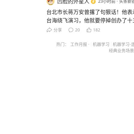
凹脸的外星人
23小时前
·
头条新
下载“极目新闻”客户端，未经授权请
台北市长蒋万安曾撂了句狠话！他表
索，一经采纳即付报酬。24小时报料热线0
台海绕飞演习，他就要停掉创办了十五
道的还以为蒋万安成了两岸的主心骨
分享
20
182
双城论坛想停就停。 主要信源：（中华网——蒋万安公开表示
热门：
工作月报 ·
机器学习
机器学习-
如果大陆继续在台海进行军演，他就要停
经典业务场景
那句话，单看标题确实挺唬人。 “军机再绕台就停办双城论
坛”。 但如果把时间线拉长，把前因后果摆在一起看，就会发
现这事儿没那么简单。 2022年他选台北市长的时候，确实说过
类似的话。 那时候岛内“抗中保台”的氛围正浓，谁对大陆太热
络，谁就可能被扣红帽子。 所以他必须先把调门拉高，把政治
安全垫铺好，这是选举的基本操作。 可等他2023年真坐上市长
位子，事情就变了。 2023年8月，他亲自带队去了上海参加双
城论坛。 2024年12月，论坛在台北办，他当着两岸嘉宾的面
说“越是紧张、困难的时刻，越需要交流”。 2025年1
又在上海办了第十六届。 三年喊停，三年一届没落下，自己还