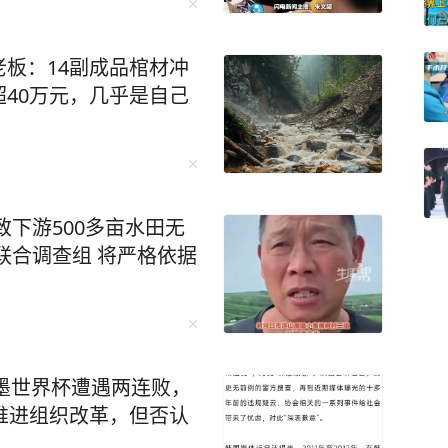
板：14副成品棺材冲
40万元，几乎是自己
练予以肯定并指出存在不足。副院长张淑林副院
理总结细节中的不足，进一步优化应急预案，让
致下游500多亩水田无
全员消防安全培训，常态化开展实操演练，确保
联合调查组 将严格依据
灾扑救、安全疏散逃生等技能；三要深入开展风
化品管理、电气线路维护、消防通道畅通等关键
，闭环推进问题解决，切实把安全生产责任落到
加墨世界杯遭遇两连败，
推进组织改革，但否认
固树立 “安全第一、预防为主、综合治理” 的理