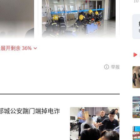
10
击展开剩余
36
%
举报
郯城公安踹门端掉电诈