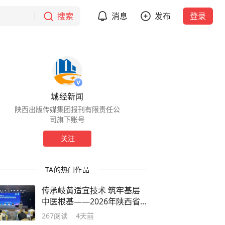
搜索
消息
发布
登录
城经新闻
陕西出版传媒集团报刊有限责任公
司旗下账号
关注
TA的热门作品
传承岐黄适宜技术 筑牢基层
中医根基——2026年陕西省
中医适宜技术培训班圆满结业
267
阅读
4天前