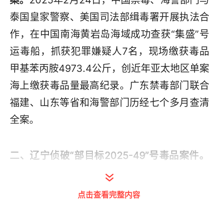
案。
2025年2月24日，中国禁毒、海警部门与
泰国皇家警察、美国司法部缉毒署开展执法合
作，在中国南海黄岩岛海域成功查获“集盛”号
运毒船，抓获犯罪嫌疑人7名，现场缴获毒品
甲基苯丙胺4973.4公斤，创近年亚太地区单案
海上缴获毒品量最高纪录。广东禁毒部门联合
福建、山东等省和海警部门历经七个多月查清
全案。
二、辽宁侦破“部目标2025-49”号毒品案件。
2025年5月以来，辽宁联合河北、吉林、黑龙
江、江苏、上海、广西、云南等地公安禁毒部
点击查看完整内容
门成功破获一起重大毒品案件，共打击处理贩