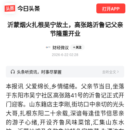
打开APP
沂蒙烟火扎根吴宁故土，高张路沂鲁记父亲
节隆重开业
财经微议
关注
2026-6-22 02:28
头条听资讯，时事尽掌握
去听全文
本报讯 父爱绵长,乡情缱绻。父亲节当日,坐落
于东阳市吴宁社区高张路41号的沂鲁记正式开
门迎客。山东籍店主李刚,街坊口中亲切的光头
大哥,扎根东阳二十余载,深谙每逢佳节倍思亲
的游子心绪,开设齐鲁风味菜馆,汇集山东水