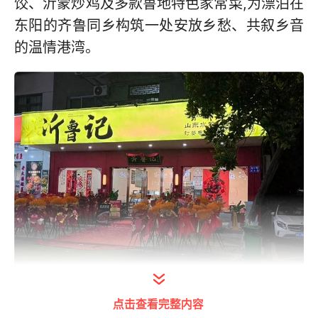
饺、沂蒙炒鸡及多款鲁地特色家常菜,为漂泊在
东阳的齐鲁同乡构筑一处安放乡愁、共叙乡音
的温情港湾。
点击查看完整内容
打开今日头条查看图片详情