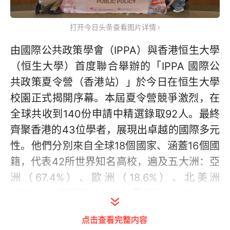
打开今日头条查看图片详情
由國際公共政策學會（IPPA）與香港恒生大學
（恒生大學）首度聯合舉辦的「IPPA 國際公
共政策夏令營（香港站）」於今日在恒生大學
校園正式揭開序幕。本屆夏令營競爭激烈，在
全球共收到140份申請中精選錄取92人。最終
齊聚香港的43位學者，展現出卓越的國際多元
性。他們分別來自全球18個國家、涵蓋16個國
籍，代表42所世界知名高校，遍及五大洲：亞
洲（67.4%）、歐洲（18.6%）、北美洲
（7%）、南美洲（4.7%）及非洲（2.3%）。
學員所屬的院校包括多所國際頂尖學府，如新
点击查看完整内容
加坡國立大學（NUS）、香港大學（HKU）、