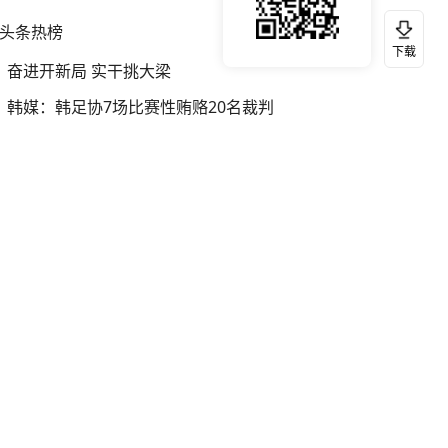
头条热榜
换一换
下载
奋进开新局 实干挑大梁
韩媒：韩足协7场比赛性贿赂20名裁判
宇树科技发行价格150.80元/股
我国编制完成新版全月地质图
银行午休1.5小时 留个窗口行不行
网红“老表”游泳失踪 多方搜救
王忠林辞去湖北省人大常委会主任职务
台风白海豚进入48小时警戒线
伊朗总统：最高领袖决策过程遭人利用
中国“五箭齐发”反制美国
媒体：“领导先休假”是个必要的开始