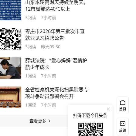
山东本轮高温天持续至明天，
12市局部达40℃以上
3
阅读
7小时前
枣庄市2026年第三批次市直
就业见习招聘公告
3
阅读
昨天09:30
薛城法院：“爱心妈妈”温情护
航少年成长
1
阅读
7小时前
全省检察机关深化扫黑除恶专
项斗争动员部署会召开
1
阅读
7小时前
首页
扫码下载今日头条
查看更多
反馈