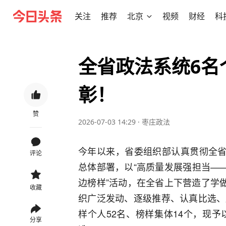
关注
推荐
北京
视频
财经
科
全省政法系统6名
彰！
赞
2026-07-03 14:29
·
枣庄政法
今年以来，省委组织部认真贯彻全省
评论
总体部署，以“高质量发展强担当—
边榜样”活动，在全省上下营造了学
收藏
织广泛发动、逐级推荐、认真比选、
样个人52名、榜样集体14个，现予
分享