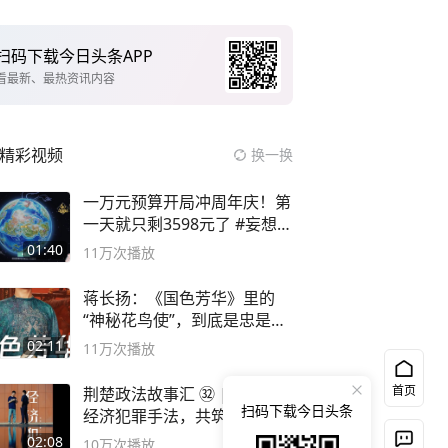
扫码下载今日头条APP
看最新、最热资讯内容
精彩视频
换一换
一万元预算开局冲周年庆！第
一天就只剩3598元了 #妄想山
海
01:40
11万
次播放
蒋长扬：《国色芳华》里的
“神秘花鸟使”，到底是忠是
奸？
02:11
11万
次播放
首页
荆楚政法故事汇 ㉜ | 【揭秘
扫码下载今日头条
经济犯罪手法，共筑平安防线
02:08
10万
次播放