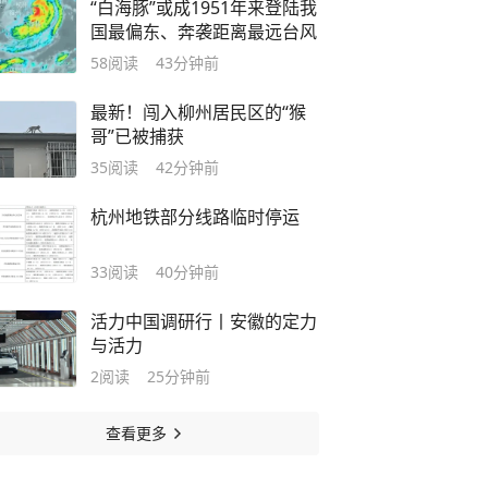
“白海豚”或成1951年来登陆我
国最偏东、奔袭距离最远台风
58
阅读
43分钟前
最新！闯入柳州居民区的“猴
哥”已被捕获
35
阅读
42分钟前
杭州地铁部分线路临时停运
33
阅读
40分钟前
活力中国调研行丨安徽的定力
与活力
2
阅读
25分钟前
查看更多