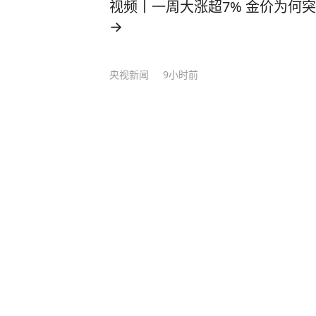
视频丨一周大涨超7% 金价为何
→
央视新闻
9小时前
美“爱国者”导弹库存不足1700
扬子晚报
1
评论
4小时前
日本长崎遭原子弹轰炸81周年纪
度对“无核三原则”含糊表态
九派新闻
1
评论
1小时前