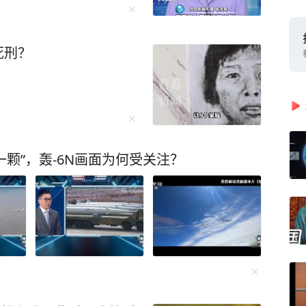
死刑？
挂一颗”，轰-6N画面为何受关注？