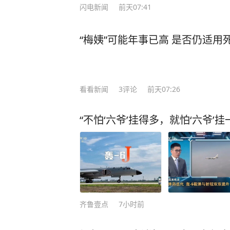
闪电新闻
前天07:41
“梅姨”可能年事已高 是否仍适用
看看新闻
3
评论
前天07:26
“不怕‘六爷’挂得多，就怕‘六爷’
齐鲁壹点
7小时前