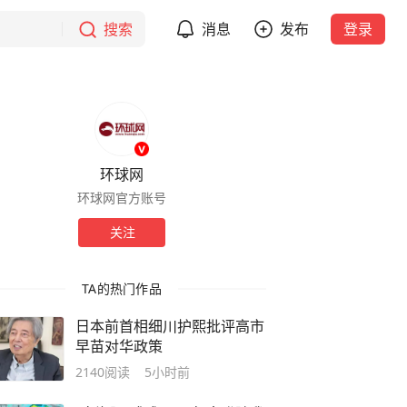
搜索
消息
发布
登录
环球网
环球网官方账号
关注
TA的热门作品
日本前首相细川护熙批评高市
早苗对华政策
2140
阅读
5小时前