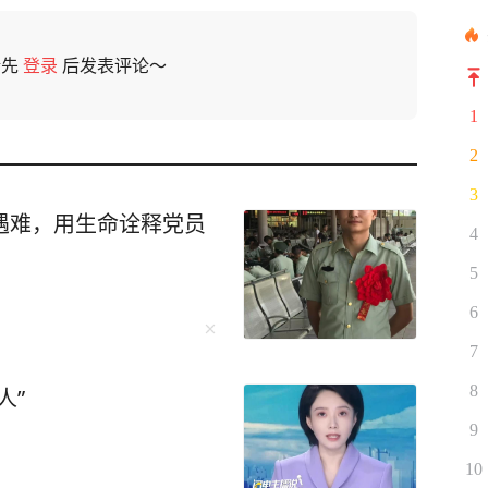
请先
登录
后发表评论～
1
2
3
遇难，用生命诠释党员
4
5
6
7
8
人”
9
10