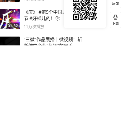
反馈
《庆》 #第5个中国人民警察
节 #好样儿的！你
下载
01:52
11万
次播放
“三微”作品展播｜微视频：斩
断伸向企业“秘钥”的黑手
09:06
10万
次播放