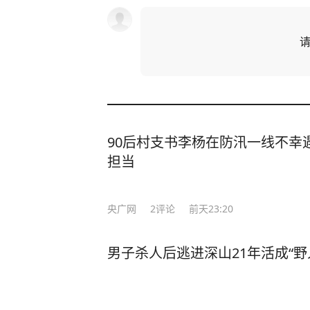
90后村支书李杨在防汛一线不幸
担当
央广网
2
评论
前天23:20
男子杀人后逃进深山21年活成“野