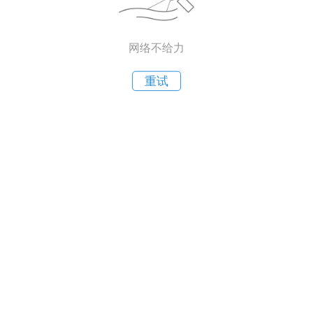
网络不给力
重试