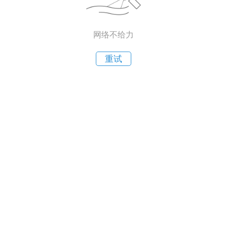
网络不给力
重试