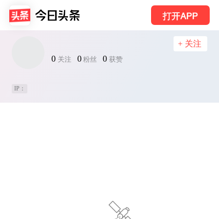
打开APP
+ 关注
0
0
0
关注
粉丝
获赞
IP：