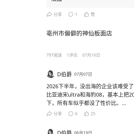
分享
1
赞
亳州市偏僻的神仙板面店
797
阅读
1
评论
07月16日
D伯爵
07月07日
2026下半年，没出海的企业该难受
比亚迪宋ultra和海豹08，基本上把
下，所有车似乎都没了性价比。
中国严格意义上来说算得上好电池的
分享
6
25
（三元），剩下的基本上都是有各种
问题是宁德的大容量三元锂电池几乎
D伯爵
06月19日