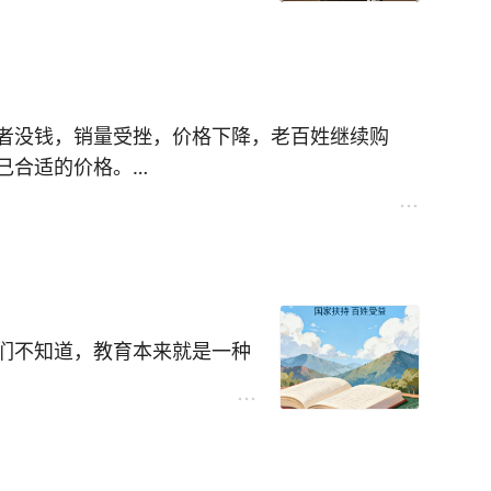
也不大喜欢。种猪的任务是交配，换言之，我们
惫的种猪往往摆出一种肉猪才有的正人君子架
的任务是生崽儿，但有些母猪却要把猪崽儿吃
堪。但它们还是接受了：猪总是猪啊。
者没钱，销量受挫，价格下降，老百姓继续购
不光是设置动物，也设置自己。我们知道，在古
己合适的价格。
得了无生趣，其目的就是要使男人成为亡命战
品，你买不起，他又不想降价，可以吗？
斗鸡，后者像些母猪。这两类动物是很特别的，
剪刀差，卖给物价更高消费更强的外国。
活。但不喜欢又能怎么样？人也好，动物也罢，
制升高！国内消费者用脚投票便没了意义！此外
费能力会被永久伤害，消费进一步萎缩，其它没
喂猪时，它已经有四五岁了，从名分上说，它是
，企业破产，员工下岗，消费进一步萎缩。
光。这家伙像山羊一样敏捷，一米高的猪栏一跳
环。
们不知道，教育本来就是一种
点又像是猫——所以它总是到处游逛，根本就不
起学。
它当宠儿来对待，它也是我的宠儿——因为它只
职起点已经是硕士。咱们假设他
的人走近，它就跑开。那时猪圈旁有座茅草顶的
年在这个老师工资上支出至少是
阳，或者四处张望。
要请8个左右，就算老师一般
试看，哪怕你把劁猪刀藏在身后，它也能嗅出