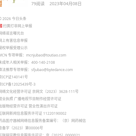
79
阅读
2023年04月08日
©
2026
今日头条
扫黄打非网上举报
网络谣言曝光台
网上有害信息举报
侵权举报受理公示
MCN 专项举报：mcnjubao@toutiao.com
未成年人相关举报：400-140-2108
算法推荐专项举报：sfjubao@bytedance.com
京ICP证140141号
京ICP备12025439号-3
网络文化经营许可证 京网文〔2023〕3628-111号
营业执照
广播电视节目制作经营许可证
出版物经营许可证
营业性演出许可证
互联网新闻信息服务许可证 11220190002
药品医疗器械网络信息服务备案编号：（京）网药械信
息备字（2023）第00006号
互联网宗教信息服务许可证：京（2025）0000021