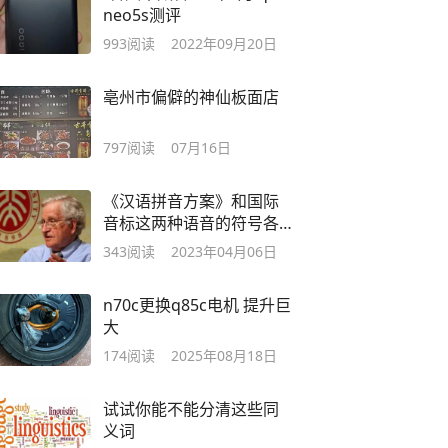
neo5s测评
993
阅读
2022年09月20日
亳州市偏僻的神仙板面店
797
阅读
07月16日
《汉语拼音方案》和国际
音标这两种语音的符号各
有什么特点？
343
阅读
2023年04月06日
n70c更换q85c电机 提升巨
大
174
阅读
2025年08月18日
试试你能不能分清这些同
义词