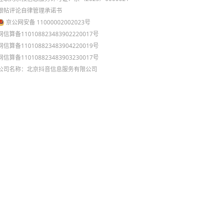
跟帖评论自律管理承诺书
京公网安备 11000002002023号
网信算备110108823483902220017号
网信算备110108823483904220019号
网信算备110108823483903230017号
公司名称：北京抖音信息服务有限公司