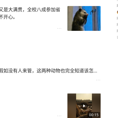
羞顺带拉长一下追赶周期。没出海的车型，基本
又是大满贯，全校八成参加省
不开心。
同学第一轮就被淘汰掉了。现
，忽略了课堂精彩的最核心要
假如没有人来管，这两种动物也完全知道该怎样
食渴则饮，春天来临时还要谈谈爱情；这样一
可陈。人来了以后，给它们的生活做出了安排：
题。就它们中的大多数而言，这种生活主题是很
主题是长肉。我不认为这有什么可抱怨的，因为
除了八个样板戏，也没有什么消遣。
安排。以猪为例，种猪和母猪除了吃，还有别的
00:15