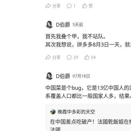
分享
1
赞
D伯爵
5天前
首先我叠个甲，我不站队。
其次我想说，拼多多8月3日一天，就
真1000万最好的玩具了
分享
29
54
D伯爵
07月18日
中国菜是个bug，它是13亿中国人
系覆盖人口都比一般国家人多，结果
晚霞中多彩的天空
在中国差点吃破产！法國乾飯姐在
法國