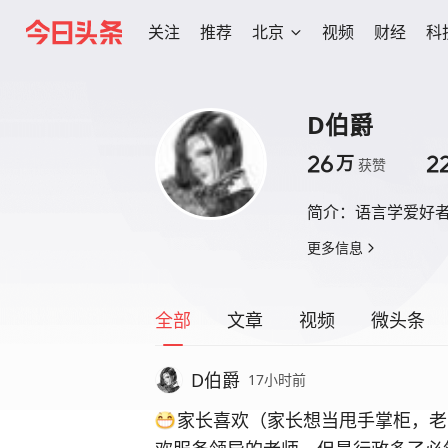
关注
推荐
北京
视频
财经
科
D伯爵
26
2
万
获赞
简介：
语言学爱好者
更多信息
全部
文章
视频
微头条
D伯爵
17小时前
家长喜欢（家长想当甩手掌柜，老