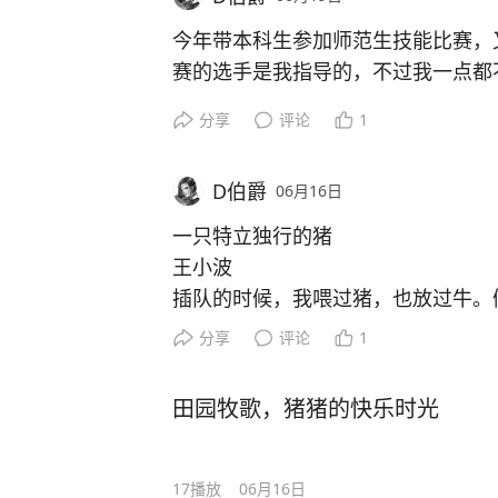
杀。
有出海的车企，还能靠着海外销量遮
今年带本科生参加师范生技能比赛，
上只能看着销量一点点下降了。
赛的选手是我指导的，不过我一点都
因为我觉得一些外貌不好但很有才的
分享
评论
1
在的比赛太过于追求课程外在形式了
素——设计。
D伯爵
06月16日
感觉师范比赛，越来越偏。
一只特立独行的猪
王小波
插队的时候，我喂过猪，也放过牛。
生活。它们会自由自在地闲逛，饥则
分享
评论
1
来，它们的生活层次很低，完全乏善
每一头牛和每一口猪的生活都有了主
田园牧歌，猪猪的快乐时光
悲惨的：前者的主题是干活，后者的
我当时的生活也不见得丰富了多少，
有极少数的猪和牛，它们的生活另有
17
播放
06月16日