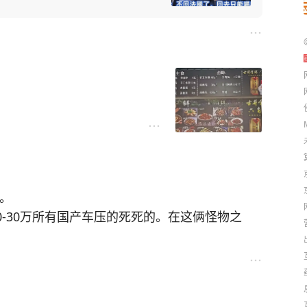
了。
20-30万所有国产车压的死死的。在这俩怪物之
，无非是比亚迪的刀片（铁锂）和宁德的麒麟
问题。
不搭载25以下车型，比亚迪仅凭电池就能嘎嘎乱