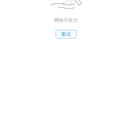
网络不给力
重试