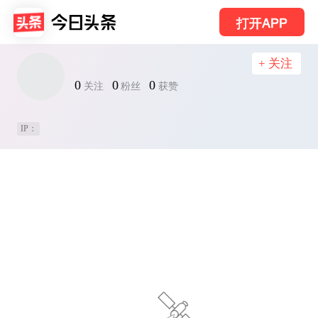
打开APP
+ 关注
0
0
0
关注
粉丝
获赞
IP：