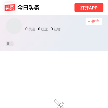
打开APP
+ 关注
0
0
0
关注
粉丝
获赞
IP：