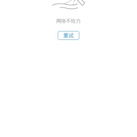
网络不给力
重试