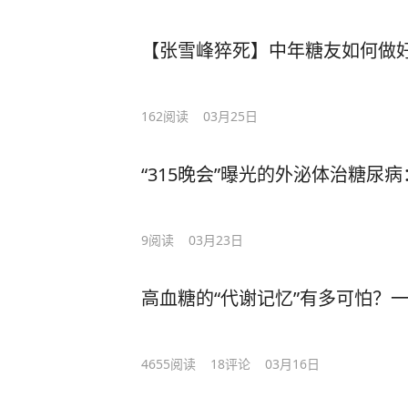
【张雪峰猝死】中年糖友如何做好
162
阅读
03月25日
“315晚会”曝光的外泌体治糖尿
9
阅读
03月23日
高血糖的“代谢记忆”有多可怕？
4655
阅读
18
评论
03月16日