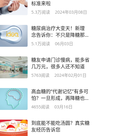
标准来啦
5.3万
阅读
2024年03月08日
糖尿病治疗大变天！新理
念告诉你：不只是降糖那
么简单
5.1万
阅读
06月03日
糖友申请门诊慢病，能多省
几万元，很多人还不知道
5763
阅读
2024年02月01日
高血糖的“代谢记忆”有多可
怕？一旦形成，再降糖也
难逆转
4655
阅读
03月16日
到底能不能吃汤圆？真实糖
友经历告诉您