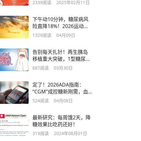
2339
阅读
2025年02月11日
下午动10分钟，糖尿病风
险直降18%！2026运动黄
金时间出炉
1329
阅读
04月09日
告别每天扎针！再生胰岛
移植重大突破，1型糖尿病
治疗迈入新纪元
687
阅读
03月30日
定了！2026ADA指南：
“CGM”成控糖新刚需，血
糖管理进入新时代
524
阅读
04月08日
最新研究：每周饿2天，降
糖效果比吃药还好！
319
阅读
2024年08月01日