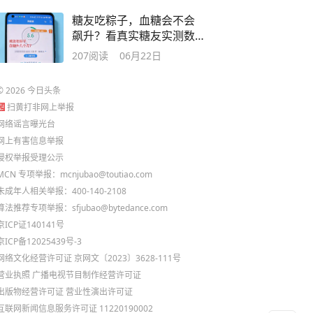
糖友吃粽子，血糖会不会
飙升？看真实糖友实测数
据
207
阅读
06月22日
©
2026
今日头条
扫黄打非网上举报
网络谣言曝光台
网上有害信息举报
侵权举报受理公示
MCN 专项举报：mcnjubao@toutiao.com
未成年人相关举报：400-140-2108
算法推荐专项举报：sfjubao@bytedance.com
京ICP证140141号
京ICP备12025439号-3
网络文化经营许可证 京网文〔2023〕3628-111号
营业执照
广播电视节目制作经营许可证
出版物经营许可证
营业性演出许可证
互联网新闻信息服务许可证 11220190002