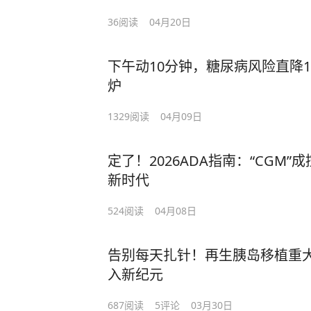
36
阅读
04月20日
下午动10分钟，糖尿病风险直降1
炉
1329
阅读
04月09日
定了！2026ADA指南：“CGM
新时代
524
阅读
04月08日
告别每天扎针！再生胰岛移植重
入新纪元
687
阅读
5
评论
03月30日