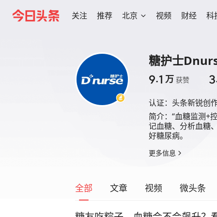
关注
推荐
北京
视频
财经
科
糖护士Dnur
9.1
3
万
获赞
认证：
头条新锐创
简介：
“血糖监测+
记血糖、分析血糖
好糖尿病。
更多信息
全部
文章
视频
微头条
糖友吃粽子，血糖会不会飙升？