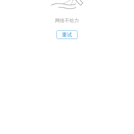
网络不给力
重试