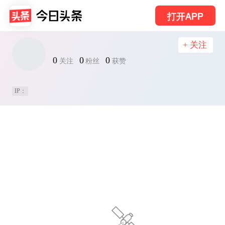
打开APP
+ 关注
0
0
0
关注
粉丝
获赞
IP：