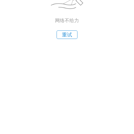
网络不给力
重试