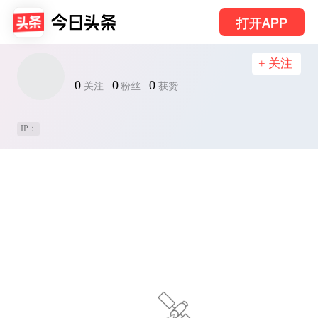
打开APP
+ 关注
0
0
0
关注
粉丝
获赞
IP：