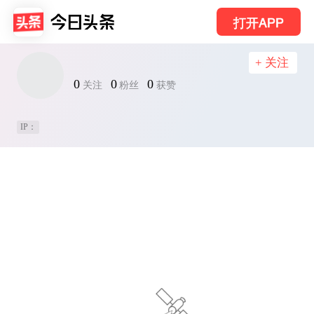
打开APP
+ 关注
0
0
0
关注
粉丝
获赞
IP：