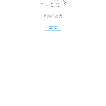
网络不给力
重试