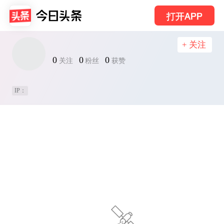
打开APP
+ 关注
0
0
0
关注
粉丝
获赞
IP：