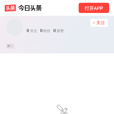
打开APP
+ 关注
0
0
0
关注
粉丝
获赞
IP：