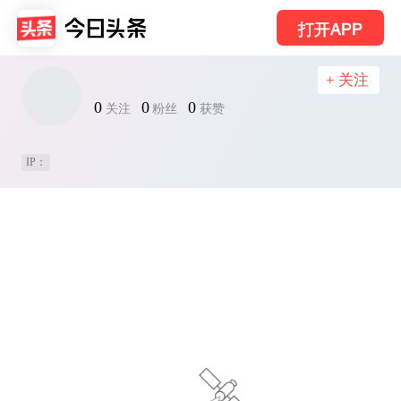
打开APP
+ 关注
0
0
0
关注
粉丝
获赞
IP：