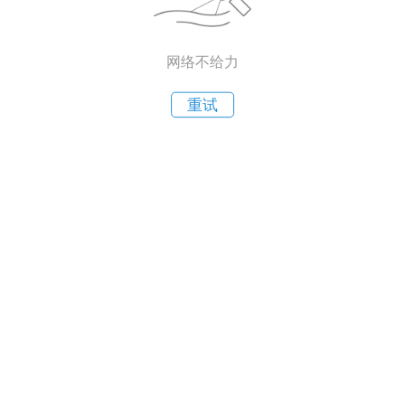
网络不给力
重试