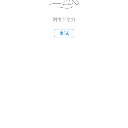
网络不给力
重试