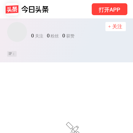
打开APP
+ 关注
0
0
0
关注
粉丝
获赞
IP：