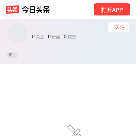
打开APP
+ 关注
0
0
0
关注
粉丝
获赞
IP：