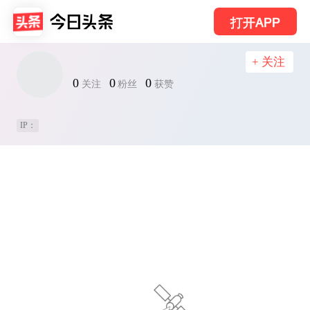
打开APP
+ 关注
0
0
0
关注
粉丝
获赞
IP：