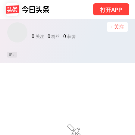
打开APP
+ 关注
0
0
0
关注
粉丝
获赞
IP：