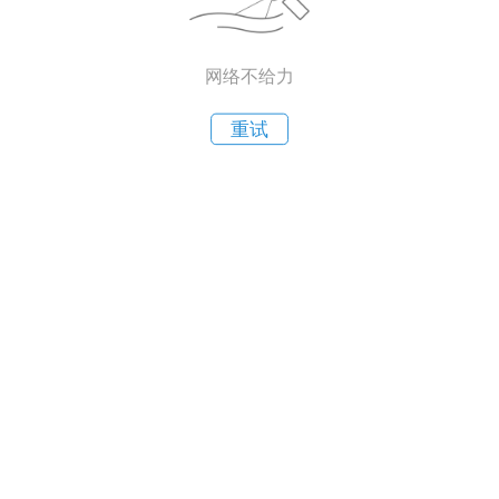
网络不给力
重试