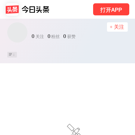
打开APP
+ 关注
0
0
0
关注
粉丝
获赞
IP：