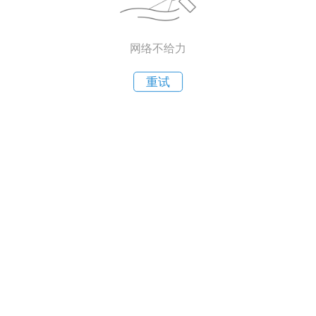
网络不给力
重试