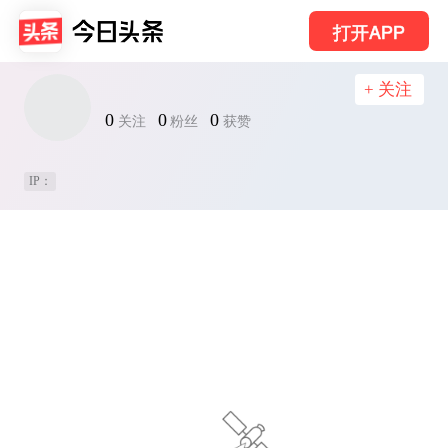
打开APP
+ 关注
0
0
0
关注
粉丝
获赞
IP：