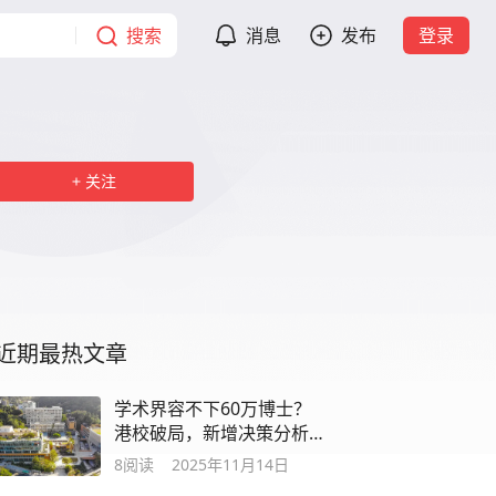
搜索
消息
发布
登录
关注
近期最热文章
学术界容不下60万博士？
港校破局，新增决策分析
博士！本科可申！
8
阅读
2025年11月14日