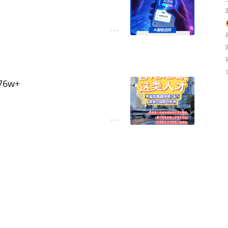
的定位？
保底院校委屈了自己？
6w+
择合适的院校至关重要💡
显示，随着近几年大湾区的急速发
将先进技术与留学指导相结合，
务💪
从2012年的4,100人增加
论你对未来有何种规划📝，都
达到百分之50％以上📈
留学之路提供更多数据支持和
一，其保险及金融行业具有非
w港币（数据来源SalaryExper