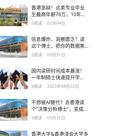
香港急缺！这类专业毕业
生最高年薪76万，10年需
求激增50%！
5
阅读
02月04日
信息爆炸，洞察匮乏？读
这个博士，把你的数据焦
虑变成决策底气
3
阅读
03月31日
国内读研时间成本暴涨！
一年制硕士快速提升学
历，避开考研内卷！
3
阅读
2025年08月22日
不想被AI替代？去香港读
个“决策分析博士”，变成驾
驭AI的那个人
3
阅读
03月31日
香港大学&香港浸会大学多