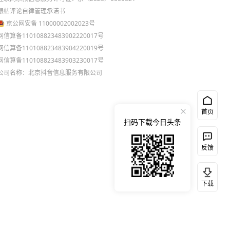
跟帖评论自律管理承诺书
京公网安备 11000002002023号
网信算备110108823483902220017号
网信算备110108823483904220019号
网信算备110108823483903230017号
公司名称：北京抖音信息服务有限公司
首页
扫码下载今日头条
反馈
下载