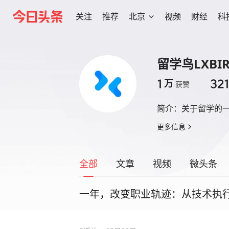
关注
推荐
北京
视频
财经
科
留学鸟LXBI
1
32
万
获赞
简介：
关于留学的
更多信息
全部
文章
视频
微头条
一年，改变职业轨迹：从技术执