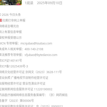
槛或降低！
1
阅读
2025年09月10日
©
2026
今日头条
扫黄打非网上举报
网络谣言曝光台
网上有害信息举报
侵权举报受理公示
MCN 专项举报：mcnjubao@toutiao.com
未成年人相关举报：400-140-2108
算法推荐专项举报：sfjubao@bytedance.com
京ICP证140141号
京ICP备12025439号-3
网络文化经营许可证 京网文〔2023〕3628-111号
营业执照
广播电视节目制作经营许可证
出版物经营许可证
营业性演出许可证
互联网新闻信息服务许可证 11220190002
药品医疗器械网络信息服务备案编号：（京）网药械信
息备字（2023）第00006号
互联网宗教信息服务许可证：京（2025）0000021