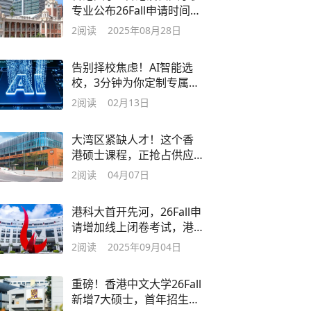
专业公布26Fall申请时间！
最早9月开放！
2
阅读
2025年08月28日
告别择校焦虑！AI智能选
校，3分钟为你定制专属留
学方案！
2
阅读
02月13日
大湾区紧缺人才！这个香
港硕士课程，正抢占供应
链管理的下个风口
2
阅读
04月07日
港科大首开先河，26Fall申
请增加线上闭卷考试，港
校申请门槛提升
2
阅读
2025年09月04日
重磅！香港中文大学26Fall
新增7大硕士，首年招生门