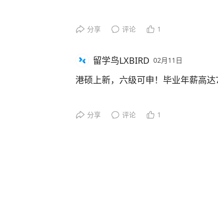
你是否也曾陷入这样的困境：
分享
评论
1
💬 想留学，却不知道从何选起？
💬 查遍全网信息，依然看不清自己
留学鸟LXBIRD
02月11日
💬 担心冲刺的学校遥不可及，又怕
港硕上新，六级可申！毕业年薪高达7
🔎留学申请是人生的重要转折点，选
📝《2022年人力资源推算报告》
分享
评论
1
留学鸟小程序的AI智能选校功能，
展
为学生提供科学、精准、高效的选校服
·
香港保险行业对具有硕士学历的人力需求
无论你正处于留学的哪个阶段🎓，无
到2022年的6,400人10年间的增长
不妨尝试这一创新工具，让它为你的
·
可能性探索🔬
香港作为享誉全球的金融行业中心之
常优质的发展空间
📃 快来生成你的专属选校报告吧~
💰行业整体年薪区间可达38.5w-76.2