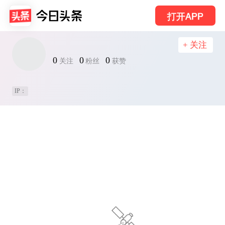
打开APP
+ 关注
0
0
0
关注
粉丝
获赞
IP：