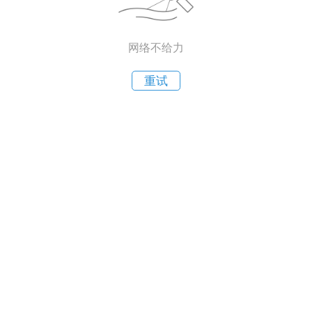
网络不给力
重试