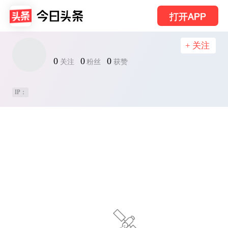
打开APP
+ 关注
0
0
0
关注
粉丝
获赞
IP：