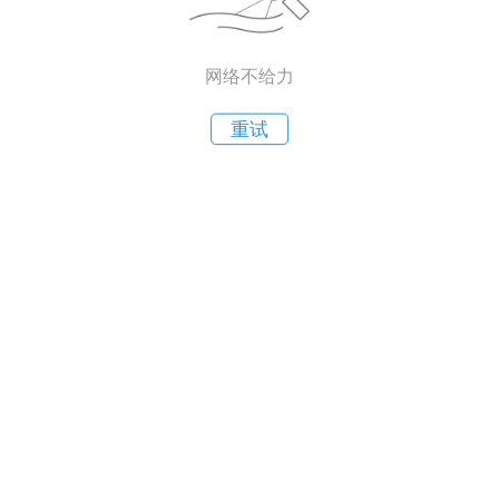
网络不给力
重试