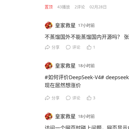
置顶
43
播放
2
评论
02月28日
皇家救星
17小时前
不蒸馏国外不能蒸馏国内开源吗？ 
分享
评论
1
皇家救星
18小时前
#如何评价DeepSeek-V4# deepseek v4正式版出来后感觉漂了，
现在居然想涨价
分享
评论
3
粱圣又要变成梁子了
皇家救星
18小时前
访问一个网页时碰上问题，网页显示