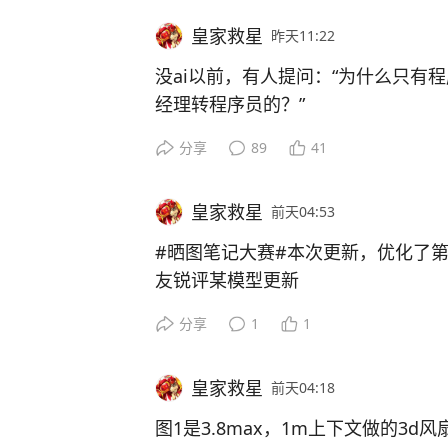
皇家救星
昨天11:22
没ai以前，有人提问：“为什么只有
经理转程序员的？”
​有个高赞回答是：“你见过猴子进化
分享
89
41
的。”
​现在ai来了，人也开始变猴了
皇家救星
前天04:53
#晒图笔记大赛#本次更新，优化了第三方
友锐评某模型更新
分享
1
1
皇家救星
前天04:18
图1是3.8max，1m上下文做的3