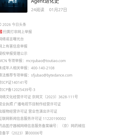
Agent进化史
24
阅读
01月27日
©
2026
今日头条
扫黄打非网上举报
网络谣言曝光台
网上有害信息举报
侵权举报受理公示
MCN 专项举报：mcnjubao@toutiao.com
未成年人相关举报：400-140-2108
算法推荐专项举报：sfjubao@bytedance.com
京ICP证140141号
京ICP备12025439号-3
网络文化经营许可证 京网文〔2023〕3628-111号
营业执照
广播电视节目制作经营许可证
出版物经营许可证
营业性演出许可证
互联网新闻信息服务许可证 11220190002
药品医疗器械网络信息服务备案编号：（京）网药械信
息备字（2023）第00006号