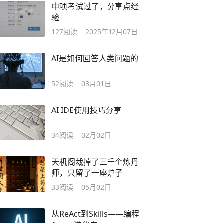
中项考试过了，分享点经
验
127
阅读
2025年12月07日
AI是如何回答人类问题的
52
阅读
03月01日
AI IDE使用技巧分享
34
阅读
02月02日
天机阁裁掉了三千个炼丹
师，只留了一座炉子
33
阅读
05月02日
从ReAct到Skills——编程