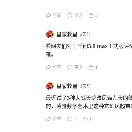
图2是kimi k3做的，基本可用
分享
评论
3
图3是3.8max最开始做的，256k
皇家救星
3天前
​感觉3.8max写前端代码跟先进模
看网友们对于千问3.8 max正式版
来。
​据说其他方面表现较优
分享
评论
1
豆包专家模式可以问的问题次数有限，
没限额
皇家救星
3天前
千问是不是声音换过，感觉有点像豆
最近试了3种大威天龙改凤舞九天的
的，感觉数字艺术里这种玄幻风超带
当然，语气变化感觉还是差了点
分享
1
1
1️⃣模板模仿：先拿大威天龙的模板
字节在声音和视频上为啥能领先同行
转化为凤凰的姿态，过程中调整了好