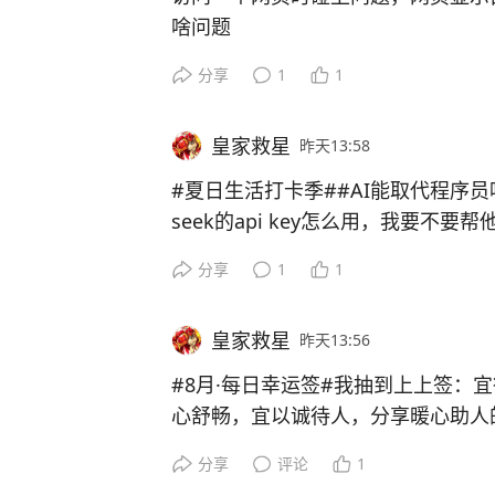
啥问题
丢给workbuddy的混元分析一下
分享
1
1
现代浏览器访问时会并发多个查询，
它建议我用ie试试
皇家救星
昨天13:58
但是现在哪还能找到ie呢，服务器
是我问它：“用篡改猴修改网页，能不
#夏日生活打卡季##AI能取代程序员吗# 这个哥们不知道这个
混元信誓旦旦说：“可以”，然后写了
seek的api key怎么用，我要不要
折腾了几次，还是不行，于是我生气
分享
1
1
说，别老是忽悠我”
混元这次终于认真起来，这次不用窜
览器替换，结果还真可以了
皇家救星
昨天13:56
这个混元，名字有混字，但还真不是
#8月·每日幸运签#我抽到上上签：
心舒畅，宜以诚待人，分享暖心助人
有ai，很多以前只能“算了”的事情
收获人心与好人缘。戳这里👉快来
怪的bug，要是以前肯定就不管了。
分享
评论
1