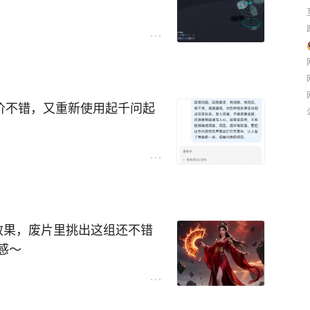
上下文，完全不行
型水平还有差距
评价不错，又重新使用起千问起
还是千问好，3.8max好像
包
效果，废片里挑出这组还不错
感～
打底，调整线条和色彩，把龙形
这么多，字节以前也没这块业
几次才找到感觉。