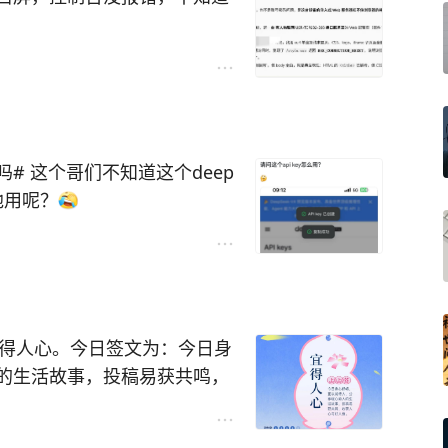
，混元说是由于服务器性能太差，
导致页面加载失败，所以白屏
也是别人的，网页我改不了，于
能解决白屏问题”
deep
个脚本让我去配置
帮他用呢？
说：“到底行不行呀，不行你就
改猴，写了几个文件让我去浏
只会混日子的
宜得人心。今日签文为：今日身
的生活故事，投稿易获共鸣，
，现在都能办了。像这种稀奇古
看看你抽到什么签文吧～