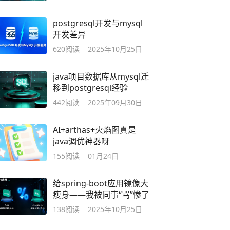
postgresql开发与mysql
开发差异
620
阅读
2025年10月25日
java项目数据库从mysql迁
移到postgresql经验
442
阅读
2025年09月30日
AI+arthas+火焰图真是
java调优神器呀
155
阅读
01月24日
给spring-boot应用镜像大
瘦身——我被同事“骂”惨了
138
阅读
2025年10月25日