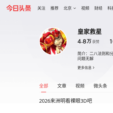
关注
推荐
北京
视频
财经
科
皇家救星
4.8
1
万
获赞
简介：
二八法则和
问题无解
更多信息
全部
文章
视频
微头条
2026来洲明看裸眼3D吧