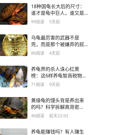
18种国龟长大后的尺寸：
谁才是龟中巨人，谁又是
长不大的童颜大佬
99
阅读
5天前
乌龟最厉害的武器不是
壳，而是那个被嫌弃的屁
股，你敢信？
86
阅读
4天前
养龟界的杀人诛心红黑
榜：这6样养龟智商税物
品，没有一个排到夯
71
阅读
9天前
黄缘龟的馒头背是养出来
的吗？科学拆解高背密
码，别再交智商税了
46
阅读
前天22:02
养龟能赚钱吗？有人赚生