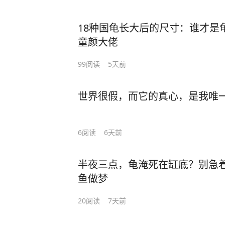
18种国龟长大后的尺寸：谁才是
童颜大佬
99
阅读
5天前
世界很假，而它的真心，是我唯
6
阅读
6天前
半夜三点，龟淹死在缸底？别急
鱼做梦
20
阅读
7天前