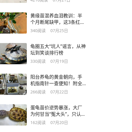
黄缘苗混养血泪教训：半
个月断尾缺甲，这3条红线
千万别碰
340
阅读
07月25日
龟圈五大“坑人”谣言，从神
坛到笑谈排行榜
330
阅读
07月19日
阳台养龟的黄金朝向，手
机指南针一查便知！附全
年光照攻略
266
阅读
07月22日
蛋龟苗价逆势暴涨，大厂
为何甘当“冤大头”，只认龟
苗？
162
阅读
07月20日