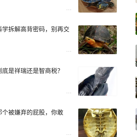
科学拆解高背密码，别再交
到底是祥瑞还是智商税？
那个被嫌弃的屁股，你敢