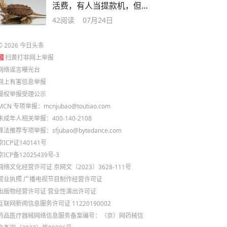
活费，有人当提款机，但
前提只有4个字
42
阅读
07月24日
©
2026
今日头条
扫黄打非网上举报
网络谣言曝光台
网上有害信息举报
侵权举报受理公示
MCN 专项举报：mcnjubao@toutiao.com
未成年人相关举报：400-140-2108
算法推荐专项举报：sfjubao@bytedance.com
京ICP证140141号
京ICP备12025439号-3
网络文化经营许可证 京网文〔2023〕3628-111号
营业执照
广播电视节目制作经营许可证
出版物经营许可证
营业性演出许可证
互联网新闻信息服务许可证 11220190002
药品医疗器械网络信息服务备案编号：（京）网药械信