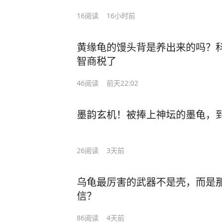
16
阅读
16小时前
黄缘龟的馒头背是养出来的吗？
智商税了
46
阅读
前天22:02
墨韵玄机！被捧上神坛的墨龟，
26
阅读
3天前
乌龟最厉害的武器不是壳，而是
信？
86
阅读
4天前