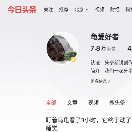
关注
推荐
北京
视频
财经
科
龟爱好者
7.8
4
万
获赞
认证：
头条新锐创
简介：
我们一起分
更多信息
全部
文章
视频
微头条
盯着乌龟看了3小时，它终于动
睡觉