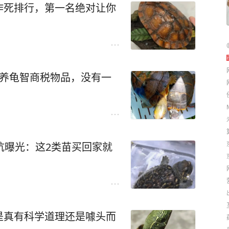
作死排行，第一名绝对让你
样养龟智商税物品，没有一
坑曝光：这2类苗买回家就
是真有科学道理还是噱头而