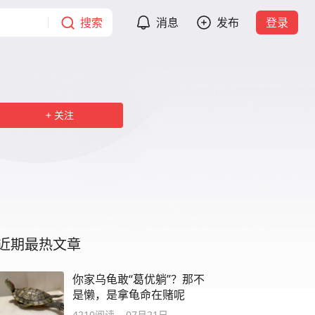
搜索
消息
发布
登录
关注
近期最热文章
你家乌龟敢“葛优躺”？那不
是懒，是拿龟命在赌呢
4210
阅读
07月21日