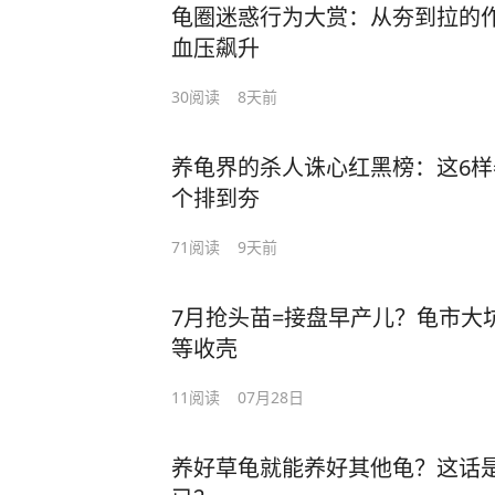
龟圈迷惑行为大赏：从夯到拉的
血压飙升
30
阅读
8天前
养龟界的杀人诛心红黑榜：这6
个排到夯
71
阅读
9天前
7月抢头苗=接盘早产儿？龟市大
等收壳
11
阅读
07月28日
养好草龟就能养好其他龟？这话