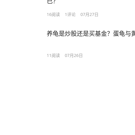
已？
16
阅读
1
评论
07月27日
养龟是炒股还是买基金？蛋龟与
11
阅读
07月26日