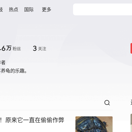
技
热点
国际
更多
.6
3
万
粉丝
关注
作者
享养龟的乐趣。
了！原来它一直在偷偷作弊