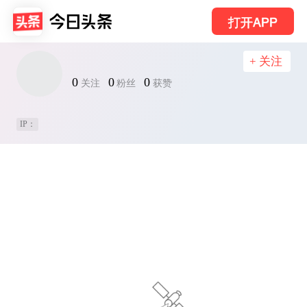
打开APP
+ 关注
0
0
0
关注
粉丝
获赞
IP：