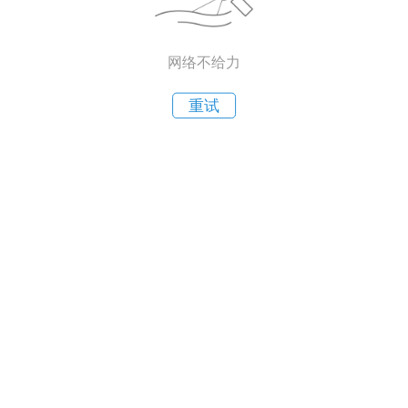
网络不给力
重试