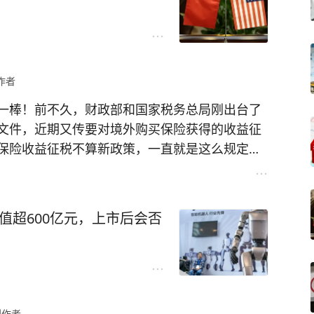
作者
一棒！前不久，财政部和国家税务总局刚出台了
文件，近期又传要对境外购买保险获得的收益征
保险收益征税不算新政策，一直就是这么规定
管成本过高没法有效执行。
精准锁定纳税个体和金额，方便轻松多了，北京、
行市值超600亿元，上市后会否
险收益加收个税了，税率为20%。国内前些年有
入水平较高，属于高净值人群，否则没有多余资
更高，吸引到了部分境内资金做资产配置。不
创作者