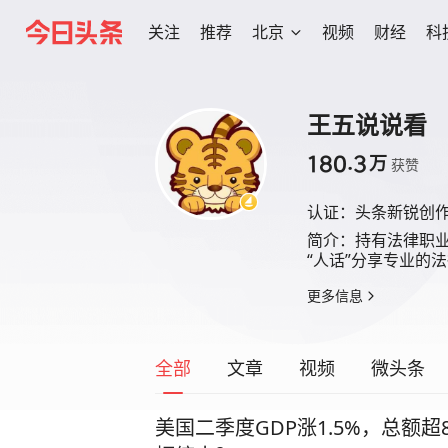
关注
推荐
北京
视频
财经
科
王五说说看
180.3
万
获赞
认证：
头条新锐创
简介：
持有法律职业
“人话”分享专业的
更多信息
全部
文章
视频
微头条
美国二季度GDP涨1.5%，总额