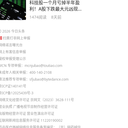
科技股一个月亏掉半年盈
利！A股下跌最大元凶现
身：看别人脸色？
1474
阅读
8天前
©
2026
今日头条
扫黄打非网上举报
网络谣言曝光台
网上有害信息举报
侵权举报受理公示
MCN 专项举报：mcnjubao@toutiao.com
未成年人相关举报：400-140-2108
算法推荐专项举报：sfjubao@bytedance.com
京ICP证140141号
京ICP备12025439号-3
网络文化经营许可证 京网文〔2023〕3628-111号
营业执照
广播电视节目制作经营许可证
出版物经营许可证
营业性演出许可证
互联网新闻信息服务许可证 11220190002
药品医疗器械网络信息服务备案编号：（京）网药械信