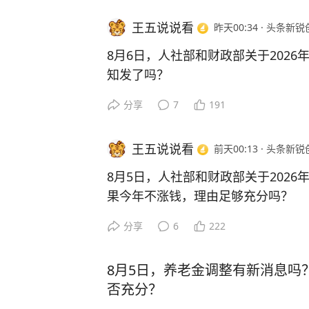
也是近年养老金平均涨幅从高位逐步
第一，是审判时，不是犯罪时。“梅姨
王五说说看
昨天00:34
·
头条新锐
个维度看，今年暂不启动调整是符合
随着时间的推移年龄渐长，司法机关
的长相来看已经挺老了，这意味着审判
8月6日，人社部和财政部关于202
比起纠结今年是否上涨，更值得期待的
过75岁的，即满足不适用死刑的要求
知发了吗？
健全养老金调整机制，未来会把调整
分享
7
191
如设定物价与工资增速的加权阈值，
第二，死刑包括死缓。死刑可以分成
今年城镇职工基本养老金调整节奏明
年份则将两年涨幅累计到下一年核算
死缓，后者通常是在关押两年后减为
到全国性官方通知，不少退休老人开
体倾斜资源。
同时不适用立即执行和死缓，所以当“
王五说说看
前天00:13
·
头条新锐
会不会就此中断。
厉的刑事处罚可能只是无期徒刑了。
8月5日，人社部和财政部关于202
但从当前多项现实条件来看，今年养
果今年不涨钱，理由足够充分吗？
当然，第49条对“75岁不适用死刑”
首先，近三年养老金调整通知的发布时
别残忍手段致人死亡的，哪怕审判时
分享
6
222
年5月下发、2024年6月落地、202
进入2026年8月，养老金调整的走
我们不清楚“梅姨”拐卖儿童生涯中是
2026年延迟到8月发布通知完全符合
心。此前相关分析已明确，若本月人社
是，即便有受害者因拐卖而丧生，只要
8月5日，养老金调整有新消息吗
城镇职工养老金调整通知，延续21
的手段就不能套例外规定。
其次，《社会保险法》明确养老金调
否充分？
越往后发布通知的可能性越低。
2025年我国私营与非私营单位职工