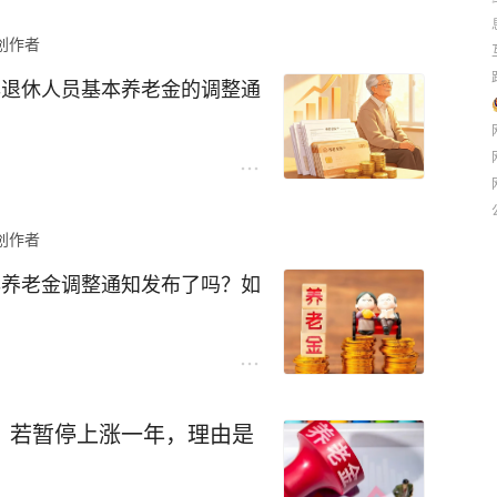
回落至2%的核心原因，从这
”拐卖儿童时肯定不足75岁，
创作者
现有政策逻辑的。
没有透露其精准的年龄，从她
时“梅姨”的年龄是有可能超
6年退休人员基本养老金的调整通
是“十五五规划”明确提出的
。
触发条件量化成明确规则，比
达标后自动启动调整，未达标
两小类，一是立即执行，二是
显异于往年，截至8月仍未等
，同时持续向中低收入退休群
无期徒刑。不适用死刑指的是
始担心，连续21年的上涨纪录
梅姨”超过75岁的时候，最严
创作者
6年养老金调整通知发布了吗？如
老金仍有继续上调的可能性。
做了例外规定，犯罪嫌疑人以特
间本身就在逐年顺延：2023
年龄在75岁以上也能判死刑。
5年7月公布，按这个顺延节奏，
向成为广大退休人员关注的核
否存在这种情形，需要明确的
过往规律。
部与财政部仍未发布2026年
不是“梅姨”使用了特别残忍
？若暂停上涨一年，理由是
年的连涨纪录大概率将暂停，且
整需参考职工平均工资涨幅，
平均工资均实现正增长，为今年