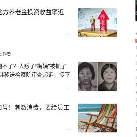
就用另一个口充手机，两个设
5年末地方养老金资产总额达3.
@王五说说看
，您的支持是对原创最好的鼓励！
地方养老金投资收益率近
看看手机摸鱼，好不惬意~
元，年投资收益率达5.76%。
电器，因为协议很全，PD、P
养老保险基金始终把安全边际
支持，小米也能跑澎湃秒充，基本
承担高波动，能取得5.76%
里就省出大半空间，出门也比
现。晒出这份亮眼的成绩单，
创作者
，完全没必要为养老保险基金
城镇职工养老金调整通知迟迟
判不了？人贩子“梅姨”被抓了一
酷态科6号电能卡片Air的设
了”。
其移送检察院审查起诉，接下
院定罪量刑。
大概率是当前实际情况尚未达
相关法规，养老金调整核心参
判处她死刑，但根据我国法律
口号！刺激消费，要给员工
指标，2025年全国CPI同
刑法》第49条规定，“审判的时
币购买力保持稳定。
关于这条法条，有两点需要注
物价上涨对购买力的侵蚀，这