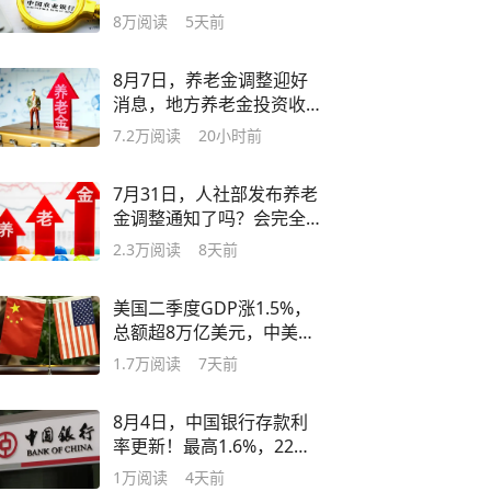
年，利息多少？
8万
阅读
5天前
8月7日，养老金调整迎好
消息，地方养老金投资收
益率近6%
7.2万
阅读
20小时前
7月31日，人社部发布养老
金调整通知了吗？会完全
按定额调整吗？
2.3万
阅读
8天前
美国二季度GDP涨1.5%，
总额超8万亿美元，中美间
差距大幅缩小？
1.7万
阅读
7天前
8月4日，中国银行存款利
率更新！最高1.6%，22万
存一年多少利息？
1万
阅读
4天前