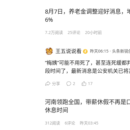
时电脑没断过电。到了酒店之后，我
以上纯属个人观点，欢迎关注、点赞
运营年报，数据表现十分亮眼：202
8月7日，养老金调整迎好消息，
备同时回血，坐在床上一边办公一边
5万亿元，全年实现投资收益1421亿
6%
我现在出差和旅行的话就带这一个充
这个近6%的年化收益含金量很高，
7.2万
阅读
25
评论
20小时前
PS、UFCS融合快充、华为SCP都
放在首位，不像风险投资那样为高收益
主流设备都能用它充电，这样一来包
的收益已经远超多数稳健型理财的表
王五说说看
昨天06:15
·
头条新锐
较轻松了。
首先是想给广大退休人员吃下定心丸
的资金储备不足而焦虑，更别把今年
“梅姨”可能不用死了，甚至连死缓都
大家用过酷态科家的产品吗，你们觉得
未发的原因，错误归咎于“养老金没钱
段时间了，最新消息是公安机关已将
计咋样？
去公诉机关会起诉“梅姨”，最后由法
分享
2
17
真正影响今年调整节奏的核心原因，
到养老金调整的触发门槛。根据社保
鉴于“梅姨”罪孽深重，大家都指望着
河南领跑全国，带薪休假不再是
考城镇职工平均工资涨幅和物价变动两大
规定，“梅姨”真有可能逃过死劫。《
休息时间
比涨幅为零，物价几乎没有波动，货
候已满75周岁的人，不适用死刑”。
意。
312
阅读
6
评论
昨天03:45
养老金调整的核心初衷之一就是抵消