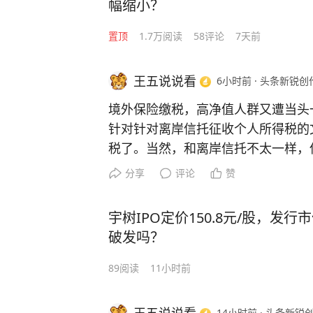
幅缩小？
置顶
1.7万
阅读
58
评论
7天前
王五说说看
6小时前
·
头条新锐创
境外保险缴税，高净值人群又遭当头
针对针对离岸信托征收个人所得税的
税了。当然，和离岸信托不太一样，
的，只不过以前因征管能力不足、征
分享
评论
赞
现在情况不同了，CRS帮助税务局
宇树IPO定价150.8元/股，发
浙江杭州等地据说已经开始对境外保
破发吗？
不少人去香港购买保险，这群人的收
金专门跑到香港去买保险。
89
阅读
11小时前
相比国内的保险，香港保险的收益率
14小时前
·
头条新锐