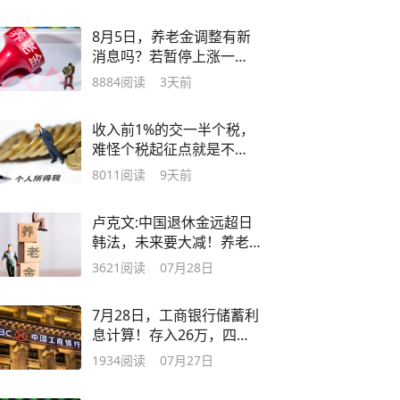
8月5日，养老金调整有新
消息吗？若暂停上涨一
年，理由是否充分？
8884
阅读
3天前
收入前1%的交一半个税，
难怪个税起征点就是不
涨，再提高没人交了
8011
阅读
9天前
卢克文:中国退休金远超日
韩法，未来要大减！养老
金替代率近60%？
3621
阅读
07月28日
7月28日，工商银行储蓄利
息计算！存入26万，四年
后拿多少利息？
1934
阅读
07月27日