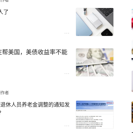
，一旦按照收益额的20%征收个税，香港保险产
人了
相当于移动办公室了。上次去广
收益率是3%，比境内中小银行的长期大额存单和
案，前排座椅底下的插座插上
际到手收益率降至2.4%，没有太大的利率走势
路三小时电脑没充进多少电，
成本和可能的汇差损失，综合来看可能还没有在
在帮美国，美债收益率不能
插座，特别尴尬。
号电能卡片Air上市了，看介
即红利不是以现金方式直接给投保人的，而是增
双C口、充电快，重心还是贴
退保或者保单期满后才能拿到钱，可纳税义务是
，就买来试试，还真有意外收
先用其它资金缴税，保险期内每年都有现金净流
创作者
6年退休人员养老金调整的通知发
没有银行卡那么大，折叠插脚
对境外保险收益征收个税，那么有钱人的这条资
？
差高铁上特意试了下，插上去
把钱留在境内理财投资。
垂直的插座上，一路两个半小
025年基本养老保险基金受托