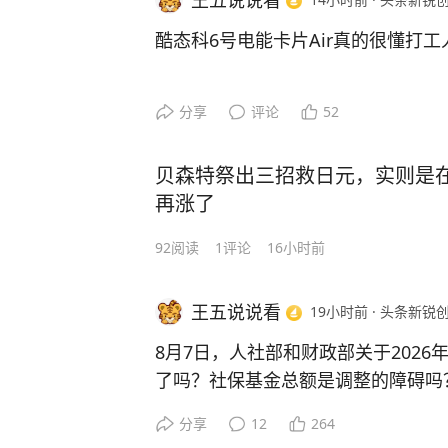
王五说说看
过，这是建立在不缴纳个税的情况下
酷态科6号电能卡片Air真的很懂打工
品的超额收益可能就没有了。
我呢，一个月有20天在出差，背包
比如，一款香港保险的长期投资年化
分享
评论
52
州见客户，高铁上打开电脑准备改方
境内储蓄型保险高，但缴纳个税后的实
充电器就往下坠，接触断断续续，一
了。再加上跑到香港买保险涉及出行
贝森特祭出三招救日元，实则是
结果到客户公司第一件事就是到处找
境内买保险划算。
再涨了
后来朋友转发消息给我，说是酷态科6
此外，香港保险很多采用英式分红，
92
阅读
1
评论
16小时前
绍是专门针对差旅的场景，个头小、
加到现有保额上行成复利滚存，等到
着墙面设计的。考虑到119块也不贵
每年都会产生的。这就导致投保人得
王五说说看
19小时前
·
头条新锐
获呢。
出。
8月7日，人社部和财政部关于202
这卡片充电器拿到手确实小，好像都
总而言之，一旦国内所有地区都推行
了吗？社保基金总额是调整的障碍吗
收进去以后整整齐齐。上周去杭州出
产配置路径差不多要彻底废了，不如
分享
12
264
咬得很紧，这种设计就非常适合插在
8月初全国社会保障基金理事会发布2