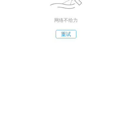
网络不给力
重试