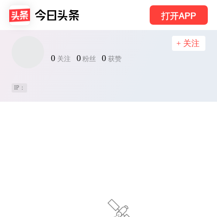
打开APP
+ 关注
0
0
0
关注
粉丝
获赞
IP：