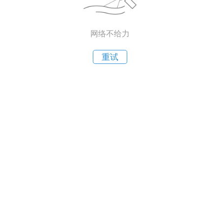
网络不给力
重试