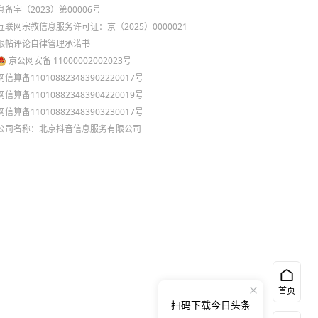
息备字（2023）第00006号
互联网宗教信息服务许可证：京（2025）0000021
跟帖评论自律管理承诺书
京公网安备 11000002002023号
网信算备110108823483902220017号
网信算备110108823483904220019号
网信算备110108823483903230017号
公司名称：北京抖音信息服务有限公司
首页
扫码下载今日头条