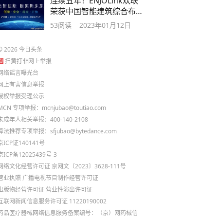
连续五年！ENJOLink欢联
荣获中国智能建筑综合布
线十大品牌奖
53
阅读
2023年01月12日
©
2026
今日头条
扫黄打非网上举报
网络谣言曝光台
网上有害信息举报
侵权举报受理公示
MCN 专项举报：mcnjubao@toutiao.com
未成年人相关举报：400-140-2108
算法推荐专项举报：sfjubao@bytedance.com
京ICP证140141号
京ICP备12025439号-3
网络文化经营许可证 京网文〔2023〕3628-111号
营业执照
广播电视节目制作经营许可证
出版物经营许可证
营业性演出许可证
互联网新闻信息服务许可证 11220190002
药品医疗器械网络信息服务备案编号：（京）网药械信