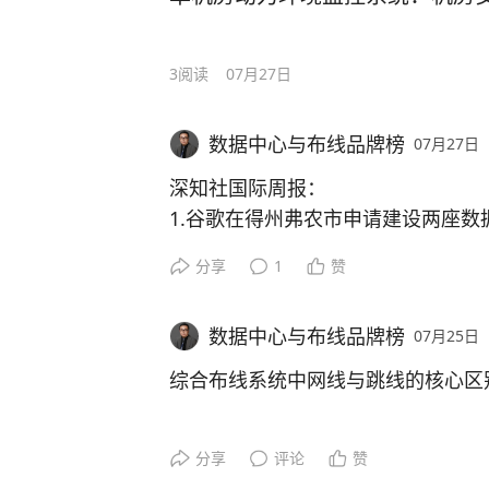
在2025年世界互联网大会乌镇峰会
针对项目面临多重挑战，LASUN(联
• 400G（400G-SR4/VR4）短距链
座。
上犹县公安局、广西崇左市公安局江
乡市人民政府正式签署全面合作协议
服务国家博物馆数据中心、国家能源
（Base-8）至MPO APC（Base
局城区警务大楼、黑龙江省公安厅数
项目整网建设兼顾办公桌面千兆接入
学桐乡高等研究院。
心、一汽新能源汽车生产基地数据中
点与Leaf交换机间的短距高速互联。
3
阅读
07月27日
岳丰六类布线系统：核心优势，筑牢
安局曾都区分局、湖北武汉东湖高新
格满足科研楼宇消防规范，打造高可
程项目的丰富经验，为该项目提供光
市公安局监管中心、山西省公安厅、
综合布线基础设施。
这一重磅合作，标志着长三角校地融
全套配套产品，保障了这座城市地标
见下图三
针对教育行业场景特点与项目实际需
机机房、苏州反病毒反诈中心、苏州
数据中心与布线品牌榜
07月27日
阶段。作为本次合作的重要参与方，
均采用B1级阻燃标准，在火灾条件
量身定制了六类非屏蔽布线系统解决
执法办案中心、苏州通安派出所、郑
项目建设需求与挑战
限公司凭借其高品质的六类非屏蔽综
深知社国际周报：
性，火灾突发场景下可有效抑制烟雾
2.3、计算网光链路数量估算（基于8
保驾护航。
中心等。这些项目不仅证明了ENJOY
院的信息基础设施筑牢数字底座，助
1.谷歌在得州弗农市申请建设两座数
疏散争取宝贵时间，完美适配超高层
定性和可靠性，也展示了其在定制化
01场景多元
育及产业赋能方面构建坚实的信息“高
2.Meta得州Temple数据中心正式
准。
针对8个SU配置（合计512台DGX B3
极速传输，教学体验流畅升级
分享
1
赞
3.OpenAI斥资逾300亿美元建佐
算网核心光链路如下表所示，共计约8
涵盖开放式研发办公、独立实验室、
校地融合
印拿地
以实力护航城市地标落成
际规模灵活调整）：
岳丰六类布线系统拥有250MHz的
息点位数量大，终端接入密度高。
打造科创“新高地”
数据中心与布线品牌榜
07月25日
4.谷歌将2026年资本支出上调至195
可稳定支持1000M快速以太网及更
心建设
目前，武汉轨道交通7号线三阳路风
见下图四
综合布线系统中网线与跳线的核心区
学、在线学习平台、大型课件下载等
02运维便捷诉求
上海交通大学桐乡高等研究院选址世
5.施耐德电气携手AMD发布首款Hel
已顺利封顶，LASUN(联信)品牌B
流畅无卡顿、低延迟，为师生营造极
在赋能桐乡人工智能、汽车、新材料
部署
于该项目各系统，运行稳定可靠，完
三、存储网布线设计
前言
大量墙面信息面板需要支持快速拆装
研究院将集结战略科学家与青年科技
分享
评论
赞
6.NFrance采用维谛DX制冷系统，
模块化设计，灵活扩展面向未来系统
期运维工时。