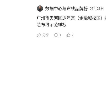
育+产业服务”三位一体模式，打造
7.Everllence为数据中心市场推出
此次项目的成功交付，再次印证了LAS
3.1、网络架构基础
在综合布线工程中，网线与跳线是构
进行完全结构化布线。这一设计不仅
融合的样板区。
8.谷歌云荷兰数据中心因电力与制冷
建项目中提供一站式线缆解决方案的
数据中心与布线品牌榜
07月23日
看似功能相近，实则在定义、特性、
予了校园网络极高的灵活性与可扩展
03消防安全标准高
9.报告称2035年美国数据中心用电
存储网采用与计算网物理隔离的独立
著差异。分清二者的区别，对保障布
代，学校可以轻松实现系统升级与设
广州市天河区少年宫（金融城校区）
要实现这一宏伟蓝图，稳定、高速、
量20%
LASUN(联信)持续赋能城市建设
互干扰，确保存储与计算性能均达到最优。
期运维效率至关重要。
础设施投资，为智慧校园的持续进化
科研楼宇人员密集，线缆必须采用低
慧布线示范样板
研数据、支撑远程协同与智能计算的
10.微软Azure美国西部区域突发中断
扑架构部署，全程采用光连接技术实
有毒烟气释放。
入，正是为了夯实这一至关重要的底
作为连续六年荣膺“中国综合布线十大
分享
1
2
一、核心定义与功能
赋能教育新基建，岳丰科技实力彰显
智线筑梦 | 广州市天河区少年宫（金融
N(联信)将继续深耕信息与能源传输
3.2、光链路连接设计
04网络分层规划
联产品
挪森六类布线为智慧科研注入“可靠基
巨人”企业的技术底蕴，不断加大研
网线，通常指水平布线电缆，是综合
从百年老校的智慧蜕变，到重点名校
务能力。
存储网的核心光链路设计如下：
链路部分。它被安装在建筑物的墙体
助力包括南京市第一中学江北新区分
办公桌面采用铜缆千兆接入，楼宇主
广州市天河区少年宫（金融城校区）采用
在综合布线领域深耕多年的挪森，此
槽中，连接配线架和信息插座。其核
多所知名学府完成信息化升级。
架构，满足远期带宽升级。
于广州国际金融城二期西核心区，临
类非屏蔽布线系统，是经过众多项目
未来，LASUN(联信)将深度参与全
• 800G（2×400G-DR4）长距链路（
桌面的基础物理通道。
西，是天河区重点民生实事、市级青
专为满足高带宽、低延迟、高并发的
高层地标建设，以安全、稳定、高性
（Base-8）至2×MPO APC（Ba
此次携手陆郎初级中学原址新建项目
05长期扩容能力
慧化、安全化高质量发展持续赋能。
Leaf与Spine交换机间的长距高速互
跳线，也称为接插线，是一种两端带
在结构化布线领域技术实力、产品品
项目总用地面积 8774㎡，总建筑面积 3
01高速传输，承载科研“大”数据
它用于在配线架、网络设备和信息插
研发业务持续迭代，网络基础设施预
5亿元，整体为一栋地上 9 层、地下
• 800G（2×400G-SR4/VR4）短
连。跳线是可插拔的，便于网络配置
未来，岳丰科技将继续深耕教育行业
重新布线即可升级万兆、25G 高速
地上建筑面积 23848㎡，地下建筑面积
高等研究院涉及大量高精度实验数据
PC（Base-8）至2×MPO APC（B
接。其长度通常较短，一般在0.5米
更多学校的信息化建设提供坚实支撑
扬、理想之帆” 为设计理念，划分八大