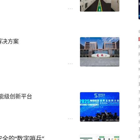
信息平台建设采购项目，针对
保这座超高层“垂直城市”的运
600系列以太网交换机。该交
， 将在后期针对高复杂的信息
品质标准，严苛程度远超一般
于此构建的两层无收敛网络架构
借卓越的技术实力与丰富的行
过PUWEI普维匹配的连接类
核心定位，三阳路风塔项目面
onnectX-8网卡不支持800
初级中学原址新建项目，为其
高的容错性、可用性、可扩展
U协同需求，NVIDIA采用多
化建设，对系统保密性、数据
理简单、整洁，提升管理效
（每个800G网卡拆分为2个
定可靠的综合布线系统，是支
解决方案
。
度核心功能，要求信号传输高稳
立的通信平面，后端计算网络
据安全传输的关键基础。针对
引发运营隐患；
nk欢联深度贴合公安系统对信息
宁区具有深厚底蕴的“省级示范
，从核心技术层面为执法办
，线缆需满足低烟、无卤、高阻
SU 64个节点），配套部署12
为适应现代化教育发展需求，学
心业务的数据传输稳定性与安
、毒气扩散风险；
层交换机，集群整体支持后续按SU
模为8轨24班，总用地面积
共计2000多个，全部采用E
规模AI训练的算力扩容需求。
7234.94平方米，涵盖教学楼、
卤铜缆布线与万兆单模光纤及一系
球第二总部核心载体，总建筑
能级创新平台
，电力、通讯、网络、自控系统
风雨操场）、架空层及机动车
、专业实验室、研发测试中
的一站式线缆配套服务。
未来的现代化学校，陆郎初级
疗重点布局的高端医疗器械创
助力上海交通大学桐乡高等研
迟、高安全、易扩展的严苛要
欢联作为国内综合布线领域的领军
微创外科、生命信息与支持等多
类型及连接方式如下：
频安防监控，还是未来物联网
案例和样板工程。如佛山禅城
稳定性、带宽扩容能力、消防
结构化布线系统作为坚实底
外派出所反诈骗中心、赣州市
。
全的“数字哨兵”