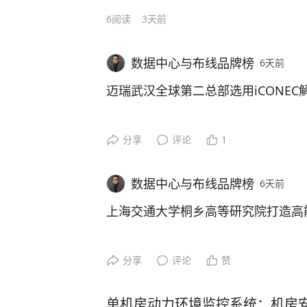
普维布线助力宿迁市宿城区区域健康
转与能源供给提出了极高要求。 为确
后端计算网络方案中，核心采用SN5
病房改造，采用六类非屏蔽解决方案
6
阅读
3天前
营效率与绝对安全，其对配套线缆的
换机最多支持64个800G端口，基
近日，岳丰科技（无锡）有限公司凭
解决方案
网络高性能、高稳定、高管理要求，通
商业综合体。依托轨道交通指挥中心
最多可支持2048个GPU。但当前标配的C
业经验，成功助力南京市江宁区陆郎
产品，构建合理系统架构，使其达到
临多重挑战：
数据中心与布线品牌榜
6天前
G以太网端口，因此为满足更大规模GP
打造面向未来的高效网络基石。
此次汉中市公安局业务技术用房信息
性，通过先进的管理理念，使系统管
平面设计，本方案即采用两个通信平面
传输安全及稳定性有着极高要求，稳
迈瑞武汉全球第二总部选用iCONEC
率，减少故障率，提升布线系统价值
-传输稳定性：承载地铁TCC指挥调
400G端口），两个端口各自构成独
老校焕新，智慧教育启航
撑公安智能化实战应用、保障核心数
定、低延迟，不间断，杜绝信号波动
可视为2个平行且独立的400G网络。
本次望城公安分局项目，ENJOYLi
iCONEC案例篇 | 武汉迈瑞医疗
分享
评论
1
陆郎初级中学创办于1958年，是江
安全的特殊需求，量身定制传输方案
-消防高标准：超高层建筑人员密集
本方案中的8个SU包含512个节点（每
初中”和“南京市小班化示范初中”。
案、刑事技术、网络安全保卫三大核
项目概况
燃等防火标准，从源头降低火灾蔓延
8台Leaf层交换机与64台Spine
校启动了原址新建工程。该项目办学规
数据中心与布线品牌榜
6天前
全性提供了极强保障。该项目建设点位
单元进一步规模化扩展，以满足超大
约42620.72平方米，总建筑面积达2
NJOYLink欢联六类非屏蔽低烟无
迈瑞医疗武汉研究院作为迈瑞医疗全
上海交通大学桐乡高等研究院打造高
-配套综合性：多业态融合场景复杂
实验楼、综合楼（含食堂、报告厅、
列配套综合布线产品。
面积规模庞大，建有大量研发办公室
繁多，亟需全品类、标准化、高适配
2.2、光链路连接设计
库等多元化功能空间。作为一所面向
心、培训展厅等功能区域，是迈瑞医
智联校地新生态：挪森六类布线系统
中学对校园网络提出了高带宽、低延
分享
评论
赞
尤为值得一提的是，ENJOYLink
新研发基地。 园区承载医学影像、
究院打造高能级创新平台
B1级阻燃线缆一站式解决方案
计算网采用全光链路部署，核心链路
求。无论是多媒体互动教学、高清视
品牌，在全国积累了大量类似的成功
条产品线研发工作，研发业务对网络
设备的接入，都离不开一套高性能的
区公安局、赣州市公安局章贡分局东
安全、后期运维便捷性提出严苛要求
单机房动力环境监控系统：机房安