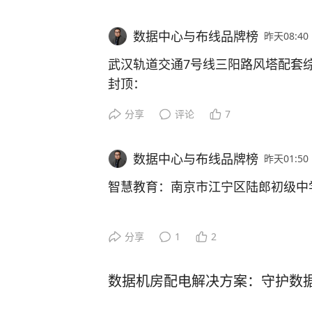
路1号（宿城新区青海湖路与渤海路
吞吐保障。
突、执法监督等核心公安业务，持续
大的专科儿童医院。以下为医院的详
设。
数据中心与布线品牌榜
昨天08:40
DGX B300系统核心网络端口配置
成立时间：2005年，为民办非企业
武汉轨道交通7号线三阳路风塔配套
项目概况
市级二级专科医院，部分资料称其按
封顶：
• 计算网络：配置8个OSFP端口（单端
投资规模：新院区于2018年投入使用
LASUN(联信)品牌在城市重大基建
• 存储网络：配备2个单端口QSFP端
本次建设的项目为汉中市公安局业务
分享
评论
7
投资4.5亿元，占地面积79.45亩，
的综合实力。
级重点公安现代化基建工程，总用地面积
床位500张）。
见下图二
积 29200.8㎡，项目整体建设总投资 
建筑规模：由一栋16层门诊医技病房
数据中心与布线品牌榜
昨天01:50
LASUN(联信)护航武汉轨道交通7
层主楼、3 层配套副楼及地下一层人防
成，集医教研、儿童公共卫生处置、
二、计算网布线设计
智慧教育：南京市江宁区陆郎初级中
米，为全市公安核心中枢载体。大楼
项目概况
心、情指联勤调度大厅、案件侦办区
本次项目聚焦信息化基础设施升级，
2.1、网络拓扑架构
老校焕新颜，岳丰科技与陆郎中学共
公、物证检验、视频巡控等核心警务
网络环境，为医疗诊疗流程、远程会
分享
1
2
武汉轨道交通7号线三阳路风塔项目
频专网、政务外网三套独立业务网络
心业务提供稳定可靠的技术支撑，全
圈，坐拥地铁1、7号线双轨上盖，总
计算网采用经轨道优化的双平面胖树（F
在数字化浪潮席卷教育领域的今天，
件办理、应急指挥调度、跨区域警务
医疗服务效率。
轨交超高层标杆。这座209.5米的
数据机房配电解决方案：守护数据
eaf层与Spine层两级交换机部署
质量、优化校园管理的核心驱动力。
规模领先、标准一流的智慧公安核心
公与轨道交通指挥中心（TCC）于
础部署模块。需重点说明的是，在NVIDIA 
统”，稳定、高速、安全的网络基础
化建设标杆载体。