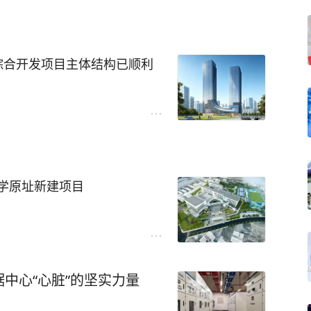
交叉口），是宿迁地区规模较
推进平安汉中、法治汉中建
细介绍：
（计算网与存储网）如下：
单位、非营利性医疗机构，原为
综合开发项目主体结构已顺利
三级医院标准规划建设。
口支持2×400G）;
，计划总投资8.5亿元，一期
项目中提供一站式线缆解决方案
口（单端口支持400G）。
技术用房，该项目也是汉中市
规划床位1000张（一期实际开放
 34.02 亩，整体总建筑面
1.065 亿元，建筑包含地上 10
综合楼和一栋8层综合楼组
号线三阳路风塔项目
停车场，主楼建筑高度 43.2
急救运转等功能为一体。
学原址新建项目
集中承载全市公安大数据中
、多媒体会商室、综合行政办
旨在构建高效、安全、智能的
筑智慧教育新起点！
功能，统一部署公安内网、视
诊、智慧办公、数据存储等核
，坐落于内环核心三阳路商
，承载社会治安管控、刑事案
面提升医院信息化管理水平与
建筑面积超11万㎡，是典型的
at-Tree）拓扑架构，分为L
智慧校园建设已成为提升教学
协同等关键工作，是陕南地区
地标建筑，集高端酒店、商务办
中心“心脏”的坚实力量
模式，以可扩展单元（SU）作为基
作为教育信息化的“神经系
枢纽建筑，也是区域公安信息
一体，复合型业态对内部信息流
DGX B300 SuperPod的
设施至关重要。