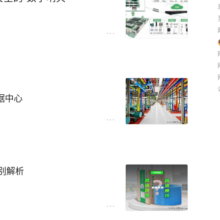
的聚光灯下，上海交通大学与桐
信)凭借过硬的品牌实力，成功
路（≤50m）：采用MPO APC
州公安分局、广西来宾市公安
，双方将携手共建上海交通大
局数据中心、深圳地铁数据中
-8）的多模MPO线缆连接，实现节
据中心建设、湖北省随州市公
与骨干全光高速传输，同时严
心及济南地铁6号线等重点工
智慧校园基座
区铁箕山派出所、江西省萍乡
靠、易运维、面向未来扩容的
缆、电源线、信号线、网线等
陕西省公安厅交通管理局计算
合与科技创新协同发展迈入新
的信息与能源传输。全部产品
求，岳丰科技为陆郎初级中学
市公安局机房、苏州市吴江区
挪森塞特国际贸易（上海）有
下具备低烟、无卤、阻燃等特
方案，以卓越性能为智慧校园
州市航空港区公安局执法办案
合布线系统，为桐乡高等研究
释放与有毒气体产生，为人员
 SU配置）
Link欢联产品在公安领域的稳
力研究院在成果转化、人才引
据中心
、轨交枢纽的最高消防安全标
解决方案方面的强大能力。
速公路”。
投运，总投资达12亿美元
00节点，4096颗GPU），计
治亚州数据中心，塔塔集团同步在
192条MPO光缆（可根据实
会议中心、展厅等多场景，信
传输带宽，完全符合国际标准，
0-2050亿美元，加速AI数据中
高应用场景需求。在高清视频教
塔配套综合开发项目主体结构
别解析
高负载场景下，确保数据传输
界互联网大会永久举办地，旨
ios平台参考设计，加速AI工厂
1级阻燃线缆产品已全面部署应用
致高效的网络学习体验。
、智能装备等重点产业发展。
美通过项目各项验收标准。
、故障点位快速检修，降低后
骨干，构建“科研创新+人才培
数据中心电费削减20%
采用标准模块化接插件方式，