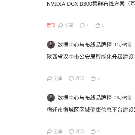
NVIDIA DGX B300集群布线方案（
本文重点阐述基于RoCE协议的NVIDI
置顶
分享
1
5
储网布线设计的核心要点。
数据中心与布线品牌榜
11小时前
一、方案概述
陕西省汉中市公安局智能化升级建设
上篇，我们深入探讨了NVIDIA DGX B
的高速布线方案，本篇，我们将继续聚焦NV
ENJOYLink欢联助力陕西省汉中
分享
评论
2
群，为您详细解读，基于 RoCE协
陕西省汉中市公安局，位于陕西省汉
本文重点阐述了基于RoCE协议的NVID
数据中心与布线品牌榜
23小时前
中市人民政府组成部门，为全市公安
存储网布线设计的核心要点，设计依据为
中市委市政府、陕西省公安厅双重领
宿迁市宿城区区域健康信息平台建设
nnectX-8网卡）。其中，计算网
安治理工作，依法打击刑事、经济、
两者均采用光连接技术，依托Spect
开展反诈、扫黑、禁毒专项整治，维
宿迁市儿童医院（宿迁儿童医院）位
宽、低延迟的传输链路，为超大规模
分享
评论
4
市户籍管理、特种行业监管、道路交