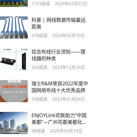
缆等解决方案
1173
阅读
2023年02月01日
科普 | 网线数据传输最远
距离
578
阅读
2023年02月10日
综合布线行业须知——理
线器的种类
202
阅读
2022年12月10日
瑞士R&M荣获2022年度中
国网络布线十大优秀品牌
108
阅读
2023年01月06日
ENJOYLink欢联助力“中国
美都”—广州花都美都化妆
品总部建设
98
阅读
2023年02月10日