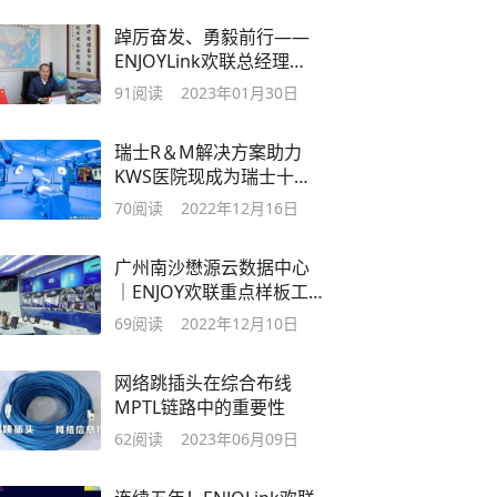
踔厉奋发、勇毅前行——
ENJOYLink欢联总经理
2023寄语
91
阅读
2023年01月30日
瑞士R＆M解决方案助力
KWS医院现成为瑞士十大
医院之一
70
阅读
2022年12月16日
广州南沙懋源云数据中心
｜ENJOY欢联重点样板工
程
69
阅读
2022年12月10日
网络跳插头在综合布线
MPTL链路中的重要性
62
阅读
2023年06月09日