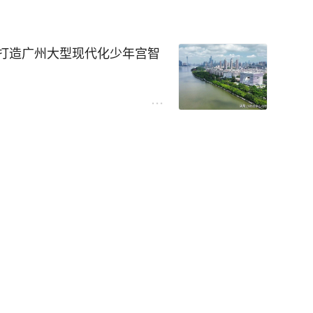
长三角科技创新与产业创新深度
2.4兆瓦备用发电机组
UN(联信)品牌在城市重大基
建网络链路的基础组件，二者
便于当前的安装与管理，更赋
故障中断近15小时
综合实力。
应用场景及技术标准上存在显
性。未来随着教学技术的迭
量或达194吉瓦，占全国总用电
架构，可有效避免数据传输相
线系统的稳定性、兼容性及后
备接入，有效保护了学校的基
打造广州大型现代化少年宫智
安全的信息网络是承载海量科
依托“leaf-Spine”两级拓
预留充足空间。
烟无卤护套，火灾发生时减少
核心基础。挪森布线方案的引
现高速互联。
层架构。
品牌”的国产高端品牌，LASU
城校区）采用ENJOYLink欢
领域，依托国家级专精特新“小
因”
发投入，持续提升产品品质与服
布线系统中固定敷设的永久性
的扩容新建，岳丰科技已成功
、天花板或地板内的管道、线
校、苏州沧浪实验小学在内的
干、跨区域传输采用全光主干
ENJOYLink欢联产品坐落
次为桐乡高等研究院提供的六
心功能是提供从弱电间到用户
江大道以北、员村四横路以
验证的成熟解决方案。该方案
国新型基建、轨道交通、城市超
≤500m）：采用2×MPO APC
少年素质教育标杆工程。
现代智能化场景而设计。
能的国产传输线缆，为城市智
se-8）的单模MPO线缆连接，实现
，再次印证了市场对岳丰科技
联；
有连接器的短距离连接线缆。
质及专业服务的高度认可。
8692.2㎡，工程总投资 5.1
座之间进行灵活的、临时的互
留充足带宽余量，无需大规模
 2 层现代化综合文化综合楼，
距链路（≤50m）：采用2×MPO A
的更改、故障排查和设备连
，以匠心品质与创新技术，为
业务。
 14804㎡。校区以 “童心飞
、数字孪生平台及工业物联网
ase-8）的多模MPO线缆连接，
至5米不等。
，赋能中国教育事业的高质量
功能板块，配套 900 座专业