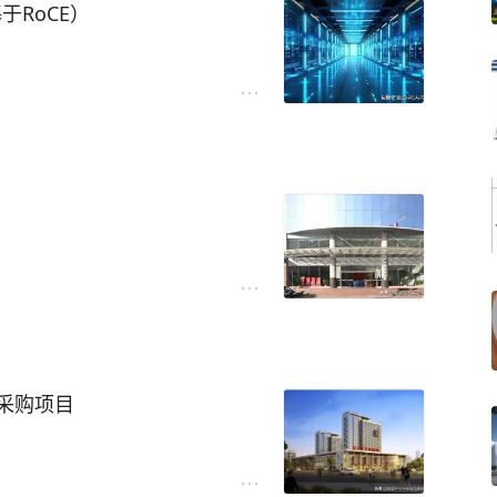
基于RoCE）
A DGX B300集群计算网与存
300集群在InfiniBand协议下
IDIA DGX B300集
市公安局智能化升级建设
议下的布线架构参考。
中市汉台区民主街40号，是汉
IA DGX B300集群计算网与
工作领导、指挥机关，接受汉
DGX B300系统（标配Co
导。该局主要统筹全市社会治
采购项目
与存储网是数据传输的核心载体，
网络等各类违法犯罪，常态化
rum-X以太网交换机构建高带
护社会安全稳定。同时负责全
于江苏省宿迁市宿城区青海湖
AI大模型训练提供稳定的数据
通管控、出入境服务、应急处