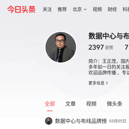
关注
推荐
北京
视频
财经
科
数据中心与
2397
7
获赞
简介：
王正茂，国内
多年如一日的关注报
欢迎品牌传播 、专
更多信息
全部
文章
视频
微头条
数据中心与布线品牌榜
03月05日