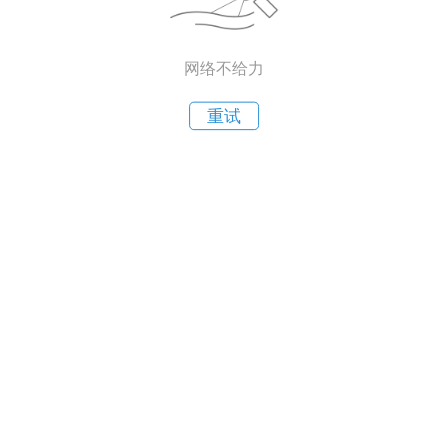
网络不给力
重试