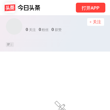
打开APP
+ 关注
0
0
0
关注
粉丝
获赞
IP：