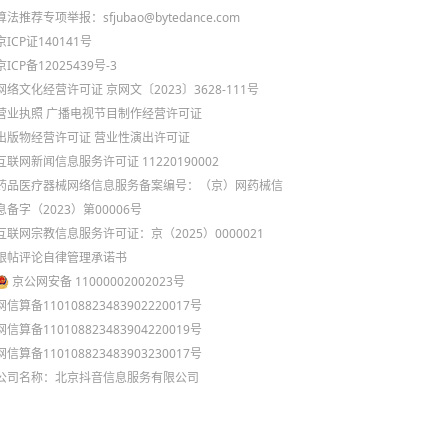
算法推荐专项举报：sfjubao@bytedance.com
京ICP证140141号
京ICP备12025439号-3
网络文化经营许可证 京网文〔2023〕3628-111号
营业执照
广播电视节目制作经营许可证
出版物经营许可证
营业性演出许可证
互联网新闻信息服务许可证 11220190002
药品医疗器械网络信息服务备案编号：（京）网药械信
息备字（2023）第00006号
互联网宗教信息服务许可证：京（2025）0000021
跟帖评论自律管理承诺书
京公网安备 11000002002023号
网信算备110108823483902220017号
网信算备110108823483904220019号
网信算备110108823483903230017号
公司名称：北京抖音信息服务有限公司