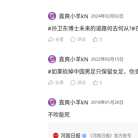
直爽小羊kN
2024年02月02日
#孙卫东博士未来的道路何去何从?#
分享
评论
5
直爽小羊kN
2022年02月15日
#如果砍掉中国男足只保留女足，你支
分享
评论
5
直爽小羊kN
2018年01月26日
不吹能死
河南日报
《河南日报》官方账号