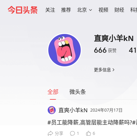
关注
推荐
北京
视频
财经
科
直爽小羊kN
666
41
获赞
更多信息
全部
微头条
直爽小羊kN
2024年07月17日
#员工能降薪,高管层能主动降薪吗?
分享
1
6